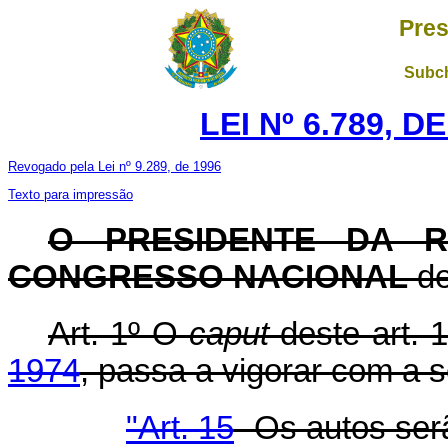
Pres
Subch
LEI Nº 6.789, D
Revogado pela Lei nº 9.289, de 1996
Texto para impressão
O PRESIDENTE DA R
CONGRESSO NACIONAL
de
Art. 1º O
caput
deste art. 
1974
, passa a vigorar com a 
"Art. 15
-Os autos ser