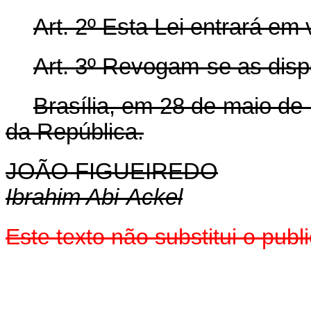
Art. 2º Esta Lei entrará em
Art. 3º Revogam-se as disp
Brasília, em 28 de maio de
da República.
JOÃO FIGUEIREDO
Ibrahim Abi-Ackel
Este texto não substitui o pu