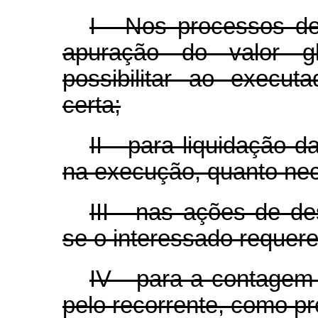
I - Nos processos de
apuração do valor gl
possibilitar ao execu
certa;
II - para liquidação 
na execução, quanto nec
III - nas ações de de
se o interessado requer
IV - para a contage
pelo recorrente, como pr