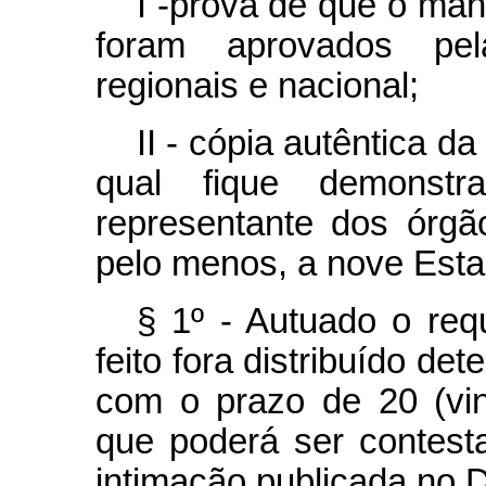
I -prova de que o man
foram aprovados pel
regionais e nacional;
II - cópia autêntica d
qual fique demonst
representante dos órgã
pelo menos, a nove Est
§ 1º - Autuado o req
feito fora distribuído de
com o prazo de 20 (vin
que poderá ser contest
intimação publicada no D