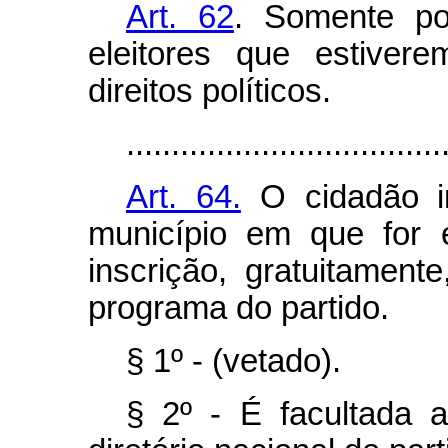
Art. 62
. Somente pod
eleitores que estive
direitos políticos.
...................................
Art. 64.
O cidadão in
município em que for e
inscrição, gratuitamen
programa do partido.
§ 1º - (vetado).
§ 2º - É facultada a 