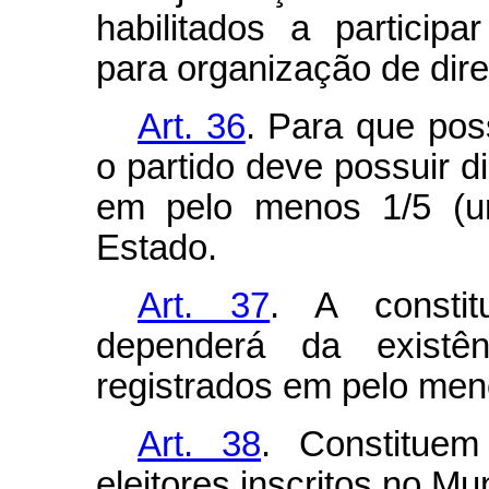
habilitados a particip
para organização de diret
Art. 36
. Para que poss
o partido deve possuir di
em pelo menos 1/5 (um
Estado.
Art. 37
. A constit
dependerá da existênc
registrados em pelo men
Art. 38
. Constitue
eleitores inscritos no Mun