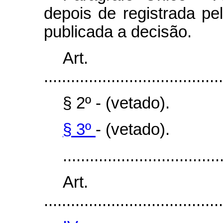
depois de registrada pel
publicada a decisão.
Art
........................................
§ 2º - (vetado).
§ 3º
- (vetado).
...................................
Art
........................................