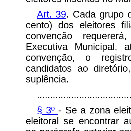
Art. 39
. Cada grupo 
cento) dos eleitores fi
convenção requererá
Executiva Municipal, 
convenção, o regis
candidatos ao diretóri
suplência.
...................................
§ 3º
- Se a zona eleit
eleitoral se encontrar a