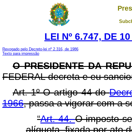
Pres
Subch
LEI Nº 6.747, DE 
Revogado pelo Decreto-lei nº 2.316, de 1986
Texto para impressão
O PRESIDENTE DA REPU
FEDERAL decreta e eu sancion
Art
. 1º O artigo 44 do
Decr
1966
, passa a vigorar com a s
“
Art. 44.
O imposto se
alíquota, fixada por ato