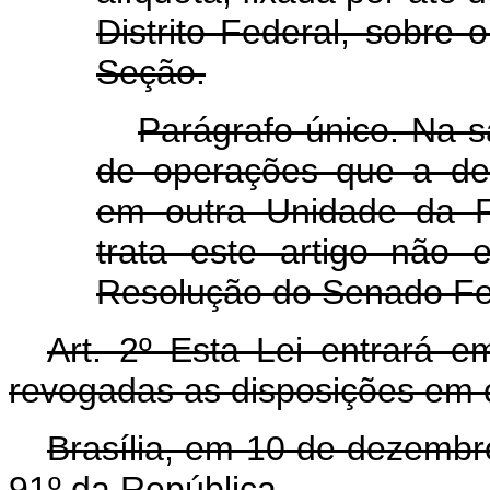
Distrito Federal, sobre o
Seção.
Parágrafo único. Na s
de operações que a dest
em outra Unidade da F
trata este artigo não 
Resolução do Senado Fe
Art
. 2º Esta Lei entrará e
revogadas as disposições em c
Brasília, em 10 de dezembr
91º da República.