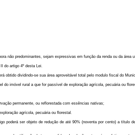
bora não predominantes, sejam expressivas em função da renda ou da área ut
II do artigo 4º desta Lei.
á obtido dividindo-se sua área aproveitável total pelo modulo fiscal do Munic
vel do imóvel rural a que for passível de exploração agrícola, pecuária ou flor
servação permanente, ou reflorestada com essências nativas;
ploração agrícola, pecuária ou florestal.
igo poderá ser objeto de redução de até 90% (noventa por cento) a título d