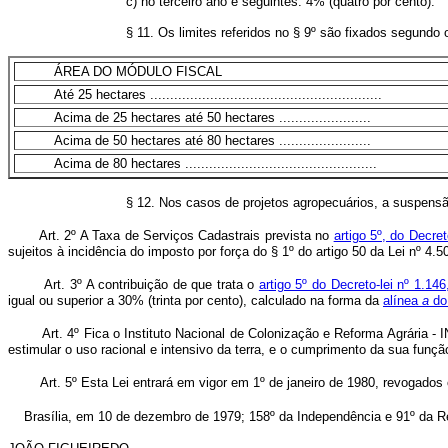
c) no terceiro ano e seguintes: 4% (quatro por cento).
§ 11. Os limites referidos no § 9º são fixados segundo 
ÁREA DO MÓDULO FISCAL
Até 25 hectares ..........................................................
Acima de 25 hectares até 50 hectares .......................
Acima de 50 hectares até 80 hectares .......................
Acima de 80 hectares ................................................
§ 12. Nos casos de projetos agropecuários, a suspensão
Art. 2º A Taxa de Serviços Cadastrais prevista no
artigo 5º, do Decre
sujeitos à incidência do imposto por força do § 1º do artigo 50 da Lei nº 
Art. 3º A contribuição de que trata o
artigo 5º do Decreto-lei nº 1.1
igual ou superior a 30% (trinta por cento), calculado na forma da
alínea
a
do 
Art. 4º Fica o Instituto Nacional de Colonização e Reforma Agrária - 
estimular o uso racional e intensivo da terra, e o cumprimento da sua função
Art. 5º Esta Lei entrará em vigor em 1º de janeiro de 1980, revogados
Brasília, em 10 de dezembro de 1979; 158º da Independência e 91º da R