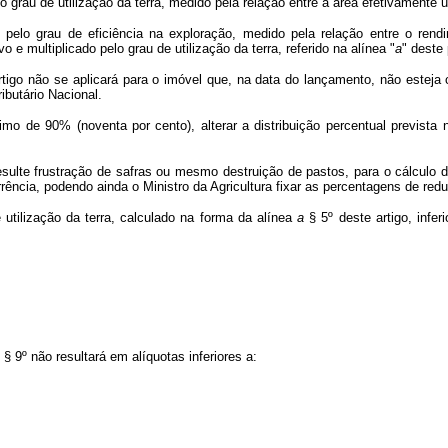
 grau de utilização da terra, medido pela relação entre a área efetivamente uti
 pelo grau de eficiência na exploração, medido pela relação entre o rend
 e multiplicado pelo grau de utilização da terra, referido na alínea "
a
" deste 
rtigo não se aplicará para o imóvel que, na data do lançamento, não esteja
ibutário Nacional.
mo de 90% (noventa por cento), alterar a distribuição percentual prevista
sulte frustração de safras ou mesmo destruição de pastos, para o cálculo d
rrência, podendo ainda o Ministro da Agricultura fixar as percentagens de red
utilização da terra, calculado na forma da alínea
a
§ 5º deste artigo, infer
§ 9º não resultará em alíquotas inferiores a: