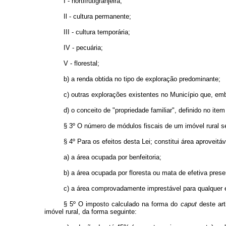
I - hortifrutigranjeira;
Il - cultura permanente;
III - cultura temporária;
IV - pecuária;
V - florestal;
b) a renda obtida no tipo de exploração predominante;
c) outras explorações existentes no Município que, em
d) o conceito de "propriedade familiar", definido no item 
§ 3º O número de módulos fiscais de um imóvel rural ser
§ 4º Para os efeitos desta Lei; constitui área aproveitá
a) a área ocupada por benfeitoria;
b) a área ocupada por floresta ou mata de efetiva pre
c) a área comprovadamente imprestável para qualquer ex
§ 5º O imposto calculado na forma do
caput
deste art
imóvel rural, da forma seguinte: