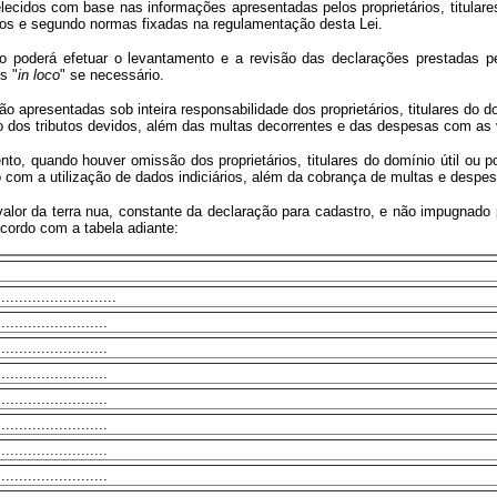
ecidos com base nas informações apresentadas pelos proprietários, titulares 
azos e segundo normas fixadas na regulamentação desta Lei.
poderá efetuar o levantamento e a revisão das declarações prestadas pelos
s "
in loco
" se necessário.
o apresentadas sob inteira responsabilidade dos proprietários, titulares do dom
 dos tributos devidos, além das multas decorrentes e das despesas com as 
to, quando houver omissão dos proprietários, titulares do domínio útil ou po
 com a utilização de dados indiciários, além da cobrança de multas e despe
valor da terra nua, constante da declaração para cadastro, e não impugnado 
cordo com a tabela adiante:
..........................
.......................
.......................
.......................
.......................
.......................
.......................
.......................