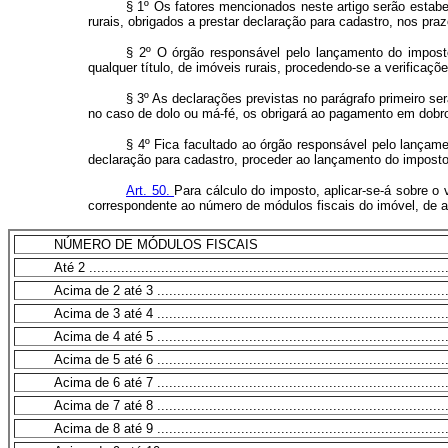
§ 1º Os fatores mencionados neste artigo serão estabel
rurais, obrigados a prestar declaração para cadastro, nos pr
§ 2º O órgão responsável pelo lançamento do imposto 
qualquer título, de imóveis rurais, procedendo-se a verificaçõe
§ 3º As declarações previstas no parágrafo primeiro serã
no caso de dolo ou má-fé, os obrigará ao pagamento em dobro
§ 4º Fica facultado ao órgão responsável pelo lançamen
declaração para cadastro, proceder ao lançamento do imposto
Art. 50.
Para cálculo do imposto, aplicar-se-á sobre o 
correspondente ao número de módulos fiscais do imóvel, de a
NÚMERO DE MÓDULOS FISCAIS
Até 2 ..........................................................................................
Acima de 2 até 3 ..........................................................................
Acima de 3 até 4 ..........................................................................
Acima de 4 até 5 ..........................................................................
Acima de 5 até 6 ..........................................................................
Acima de 6 até 7 ..........................................................................
Acima de 7 até 8 ..........................................................................
Acima de 8 até 9 ..........................................................................