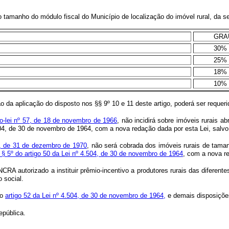
o tamanho do módulo fiscal do Município de localização do imóvel rural, da s
GRA
30%
25%
18%
10%
 da aplicação do disposto nos §§ 9º 10 e 11 deste artigo, poderá ser requerid
to-lei nº 57, de 18 de novembro de 1966
, não incidirá sobre imóveis rurais a
4.504, de 30 de novembro de 1964, com a nova redação dada por esta Lei, salv
46, de 31 de dezembro de 1970
, não será cobrada dos imóveis rurais de taman
§ 5º do artigo 50 da Lei nº 4.504, de 30 de novembro de 1964
, com a nova re
INCRA autorizado a instituir prêmio-incentivo a produtores rurais das difere
 social.
 o
artigo 52 da Lei nº 4.504, de 30 de novembro de 1964,
e demais disposições
epública.