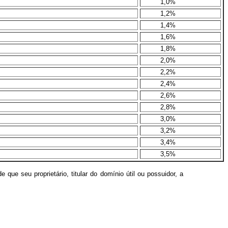
1,0%
1,2%
1,4%
1,6%
1,8%
2,0%
2,2%
2,4%
2,6%
2,8%
3,0%
3,2%
3,4%
3,5%
 que seu proprietário, titular do domínio útil ou possuidor, a