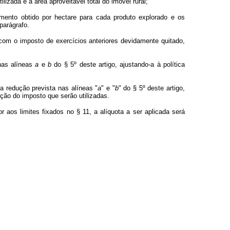
lizada e a área aproveitável total do imóvel rural;
imento obtido por hectare para cada produto explorado e os
parágrafo.
 com o imposto de exercícios anteriores devidamente quitado,
 nas alíneas
a
e
b
do § 5º deste artigo, ajustando-a à política
a redução prevista nas alíneas "
a
" e "
b
" do § 5º deste artigo,
ução do imposto que serão utilizadas.
ior aos limites fixados no § 11, a alíquota a ser aplicada será