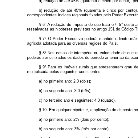
a) redução de até 45% (quarenta e cinco por cento), pelo
b) redução de até 45% (quarenta e cinco por cento),
correspondentes índices regionais fixados pelo Poder Executivo
§ 6º A redução do imposto de que trata o § 5º deste a
ressalvadas as hipóteses previstas no artigo 151 do Código Tr
§ 7º O Poder Executivo poderá, mantido o limite máxi
agrícola adotada para as diversas regiões do País.
§ 8º Nos casos de intempérie ou calamidade de que re
poderão ser utilizados os dados do período anterior ao da oco
§ 9º Para os imóveis rurais que apresentarem grau de 
multiplicada pelos seguintes coeficientes:
a) no primeiro ano: 2,0 (dois);
b) no segundo ano: 3,0 (três);
c) no terceiro ano e seguintes: 4,0 (quatro).
§ 10. Em qualquer hipótese, a aplicação do disposto no 
a) no primeiro ano: 2% (dois por cento);
b) no segundo ano: 3% (três por cento);