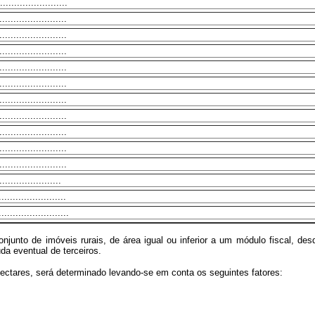
.......................
......................
......................
......................
......................
......................
......................
......................
......................
......................
......................
....................
......................
.......................
njunto de imóveis rurais, de área igual ou inferior a um módulo fiscal, desde
uda eventual de terceiros.
ectares, será determinado levando-se em conta os seguintes fatores: