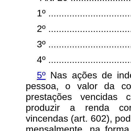
1º ................................
2º ................................
3º ................................
4º ................................
5º
Nas ações de inden
pessoa, o valor da c
prestações vencidas 
produzir a renda cor
vincendas (art. 602), p
mensalmente, na forma 