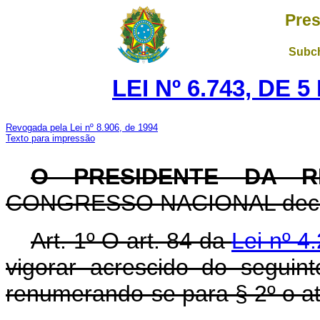
Pres
Subch
LEI Nº 6.743, DE
Revogada pela Lei nº 8.906, de 1994
Texto para impressão
O PRESIDENTE DA R
CONGRESSO NACIONAL decreta
Art. 1º O art. 84 da
Lei nº 4
vigorar acrescido do segui
renumerando-se para § 2º o at