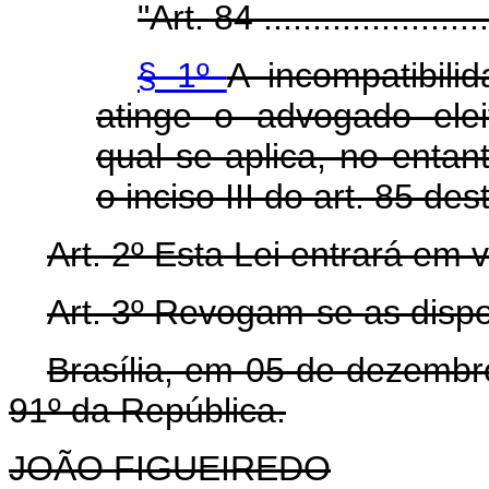
"Art. 84 .........................
§ 1º
A incompatibili
atinge o advogado eleit
qual se aplica, no entan
o inciso III do art. 85 des
Art. 2º Esta Lei entrará em 
Art. 3º Revogam-se as dispo
Brasília, em 05 de dezembr
91º da República.
JOÃO FIGUEIREDO