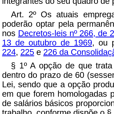
integrantes do seu quadro de 
Art. 2º Os atuais empre
poderão optar pela permanênc
nos
Decretos-leis nº 266, de 
13 de outubro de 1969
, ou 
224
,
225
e
226 da Consolidaçã
§ 1º A opção de que trata 
dentro do prazo de 60 (sessen
Lei, sendo que a opção produz
em que forem homologadas pe
de salários básicos proporcio
trabalho, conforme dispõe o § 1