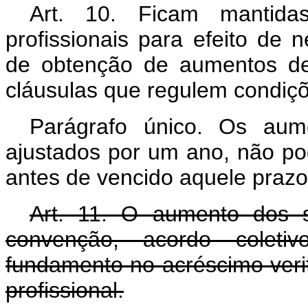
Art
. 10. Ficam mantidas
profissionais para efeito de 
de obtenção de aumentos de
cláusulas que regulem condiçõ
Parágrafo único. Os aume
ajustados por um ano, não pod
antes de vencido aquele prazo
Art
. 11. O aumento dos sa
convenção, acordo coleti
fundamento no acréscimo verif
profissional.