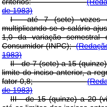
critérios:
(Reda
de 1983)
I - até 7 (sete) vezes 
multiplicando-se o salário aj
1,0 da variação semestral 
Consumidor (INPC);
(Redação
1983)
Il - de 7 (sete) a 15 (quinze
limite do inciso anterior, a re
fator 0,8;
(Reda
de 1983)
III - de 15 (quinze) a 20 (v