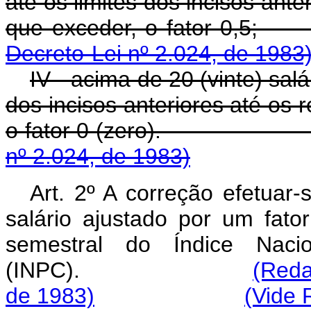
até os limites dos incisos ante
que exceder, o f
Decreto-Lei nº 2.024, de 1983
IV - acima de 20 (vinte) sal
dos incisos anteriores até os r
o fator 0 (zero
nº 2.024, de 1983)
Art. 2º A correção efetuar-
salário ajustado por um fato
semestral do Índice Nac
(INPC).
(Reda
de 1983)
(Vide 