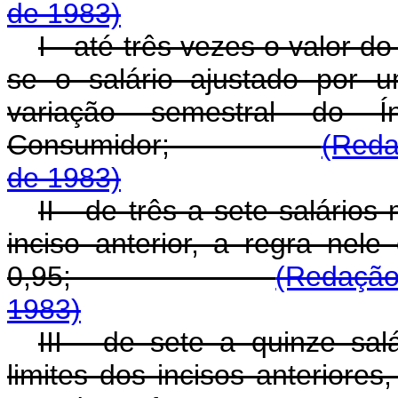
de 1983)
I - até três vezes o valor d
se o salário ajustado por 
variação semestral do 
Consumidor;
(Reda
de 1983)
II - de três a sete salários
inciso anterior, a regra nele
0,95;
(Redação
1983)
III - de sete a quinze sal
limites dos incisos anteriores