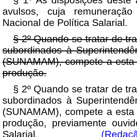
§ 1º As disposições deste 
avulsos, cuja remuneração 
Nacional de Política Salarial.
§ 2º Quando se tratar de tr
subordinados à Superintendê
(SUNAMAM), compete a esta re
produção.
§ 2º Quando se tratar de tr
subordinados à Superintendê
(SUNAMAM), compete a esta re
produção, previamente ouvid
Salarial.
(Redaçã