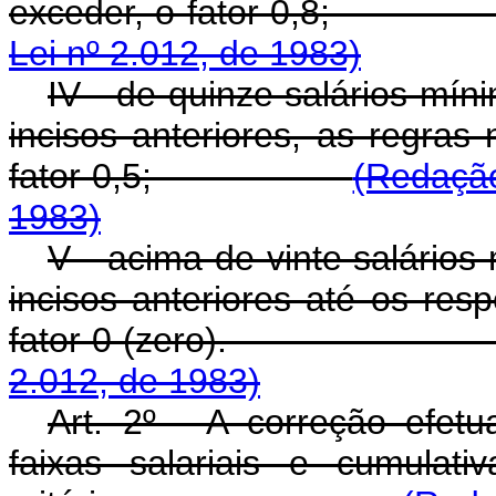
exceder, o fator 
Lei nº 2.012, de 1983)
IV - de quinze salários míni
incisos anteriores, as regras
fator 0,5;
(Redação
1983)
V - acima de vinte salários
incisos anteriores até os resp
fator 0 (zero)
2.012, de 1983)
Art. 2º - A correção efet
faixas salariais e cumulat