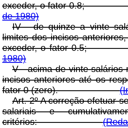
exceder, o fator 0.
de 1980)
IV - de quinze a vinte sal
limites dos incisos anteriores
exceder, o fator 
1980)
V - acima de vinte salários
incisos anteriores até os resp
fator 0 (zero).
(I
Art. 2º A correção efetuar-
salariais e cumulativam
critérios:
(Reda