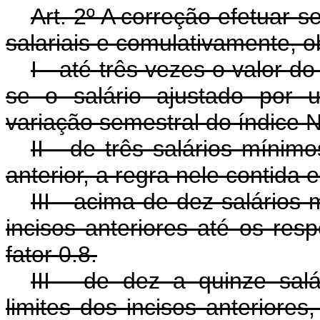
Art
. 2º A correção efetuar-s
salariais e comulativamente, o
I - até três vezes o valor d
se o salário ajustado por 
variação semestral do índice 
II - de três salários mínimo
anterior, a regra nele contida 
III - acima de dez salários
incisos anteriores até os resp
fator 0.8.
III - de dez a quinze salá
limites dos incisos anteriores