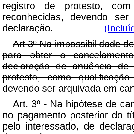
registro de protesto, com
reconhecidas, devendo ser 
declaração.
(Incluí
Art 3º Na impossibilidade de 
para obter o cancelamento
declaração de anuência de 
protesto, como qualificaçã
devendo ser arquivada em cart
Art. 3º - Na hipótese de c
no pagamento posterior do tí
pelo interessado, de declar