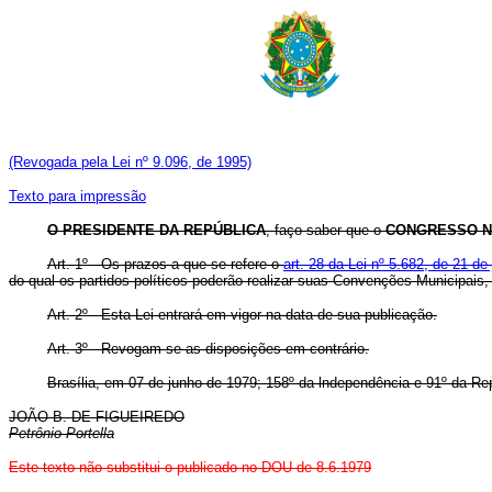
(Revogada pela Lei nº 9.096, de 1995)
Texto para impressão
O PRESIDENTE DA REPÚBLICA
, faço saber que o
CONGRESSO N
Art. 1º - Os prazos a que se refere o
art. 28 da Lei nº 5.682, de 21 de
do qual os partidos políticos poderão realizar suas Convenções Municipais,
Art. 2º - Esta Lei entrará em vigor na data de sua publicação.
Art. 3º - Revogam-se as disposições em contrário.
Brasília, em 07 de junho de 1979; 158º da lndependência e 91º da Re
JOÃO B. DE FIGUEIREDO
Petrônio Portella
Este texto não substitui o publicado no DOU de 8.6.1979