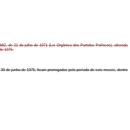
682, de 21 de julho de 1971 (Lei Orgânica dos Partidos Políticos), alterada
 de 1975.
e 30 de junho de 1975, ficam prorrogados pelo período de seis meses, dentro