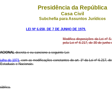
Presidência da República
Casa Civil
Subchefia para Assuntos Jurídicos
LEI Nº 6.658, DE 7 DE JUNHO DE 1979.
Modifica disposições da Lei nº 5.
pela Lei nº 6.217, de 30 de junho
ACIONAL
decreta e eu sanciono a seguinte Lei:
 julho de 1971
, com as modificações constantes do art. 1º da Lei nº 6.217, d
 Estaduais e Nacionais.
púbIica.