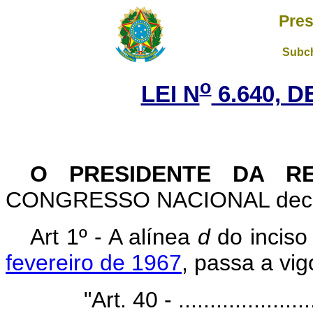
Pres
Subch
o
LEI N
6.640, D
O PRESIDENTE DA R
CONGRESSO NACIONAL decreta
Art 1º - A alínea
d
do inciso
fevereiro de 1967
, passa a vi
"Art. 40 - ..........................