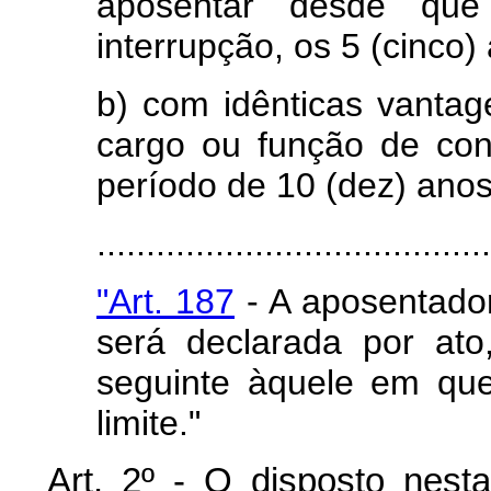
aposentar desde que
interrupção, os 5 (cinco)
b) com idênticas vantag
cargo ou função de co
período de 10 (dez) anos
........................................
"Art. 187
- A aposentador
será declarada por ato
seguinte àquele em que 
limite."
Art
. 2º - O disposto nest