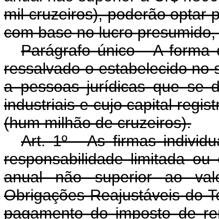
mil cruzeiros), poderão optar
com base no lucro presumido, 
Parágrafo único - A forma d
ressalvado o estabelecido no s
a pessoas jurídicas que se 
industriais e cujo capital reg
(hum milhão de cruzeiros).
Art. 1º - As firmas indivi
responsabilidade limitada ou
anual não superior ao val
Obrigações Reajustáveis do T
pagamento do imposto de re