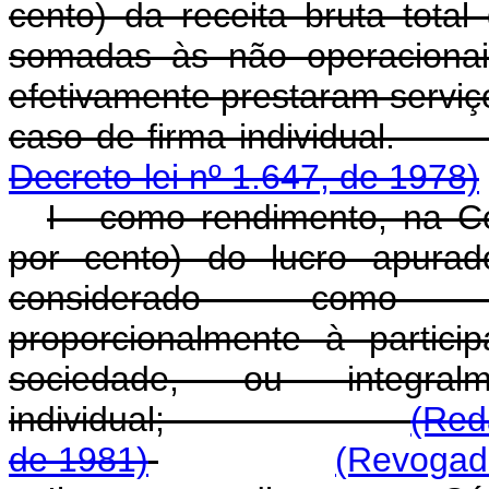
cento) da receita bruta total
somadas às não operacionais
efetivamente prestaram serviç
caso de firma in
Decreto-lei nº 1.647, de 1978)
I - como rendimento, na C
por cento) do lucro apurad
considerado como aut
proporcionalmente à partic
sociedade, ou integr
individual;
(Red
de 1981)
(Revogado