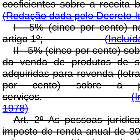
coeficientes sobre a 
(Redação dada pelo Decreto-le
I - 5% (cinco por cento) n
artigo 1º;
(Incluíd
Il - 5% (cinco por cento) so
da venda de produtos de su
adquiridas para revenda (letr
por cento) sobre a p
serviços.
(
1978)
Art. 2º As pessoas jurídic
imposto de renda anual de 30%