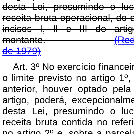
desta Lei, presumindo o lu
receita bruta operacional, do 
incisos I, lI e III do art
montante.
(Red
de 1979)
Art. 3º No exercício finance
o limite previsto no artigo 1º
anterior, houver optado pela
artigo, poderá, excepcionalmen
desta Lei, presumindo o lu
receita bruta contida no referi
no artigo 2º e, sobre a parce