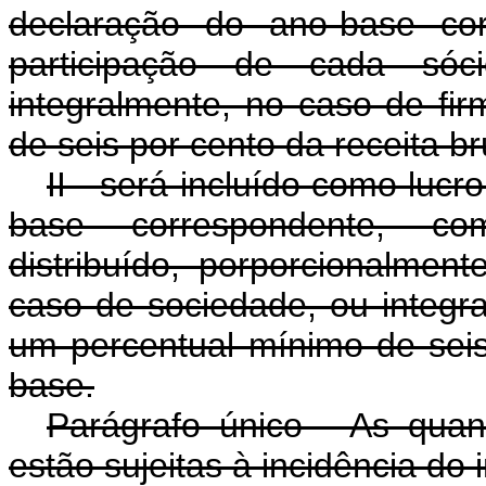
declaração do ano-base cor
participação de cada só
integralmente, no caso de fir
de seis por cento da receita b
II - será incluído como lucr
base correspondente, co
distribuído, porporcionalmen
caso de sociedade, ou integra
um percentual mínimo de seis
base.
Parágrafo único - As quan
estão sujeitas à incidência do