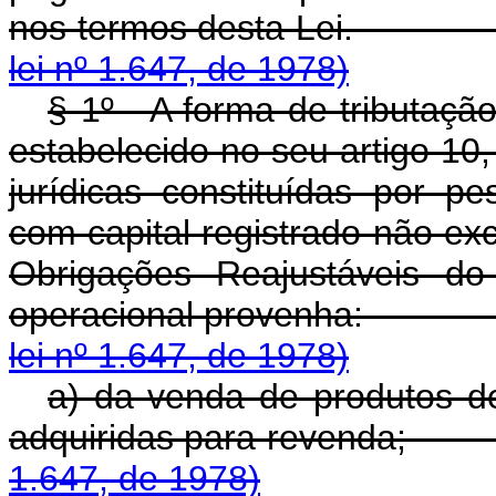
nos termos desta 
lei nº 1.647, de 1978)
§ 1º - A forma de tributaçã
estabelecido no seu artigo 10
jurídicas constituídas por pe
com capital registrado não exc
Obrigações Reajustáveis do
operacional prove
lei nº 1.647, de 1978)
a) da venda de produtos d
adquiridas para re
1.647, de 1978)