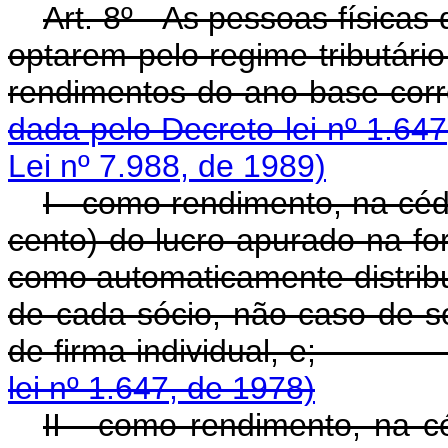
Art. 8º - As pessoas físicas
optarem pelo regime tributário
rendimentos do ano-b
dada pelo Decreto-lei nº 1.64
Lei nº 7.988, de 1989)
I - como rendimento, na cé
cento) do lucro apurado na fo
como automaticamente distribu
de cada sócio, não caso de s
de firma individua
lei nº 1.647, de 1978)
II - como rendimento, na 