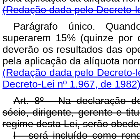
(Redação dada pelo Decreto-le
Parágrafo único. Quand
superarem 15% (quinze por ce
deverão os resultados das op
pela aplicação da alíquota
(Redação dada pelo Decreto-le
Decreto-Lei nº 1.967, de 1982
Art. 8º - Na declaração d
sócio, dirigente, gerente e t
regime desta Lei, serão obede
l - será incluído como re