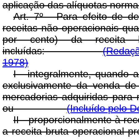
aplicação das alíquotas normai
Art. 7º - Para efeito de d
receitas não operacionais qua
por cento) da receita b
incluídas:
(Redaçã
1978)
I - integralmente, quando a
exclusivamente da venda de
mercadorias adquiridas para 
ou
(Incluído pelo D
II - proporcionalmente à re
a receita bruta operacional p