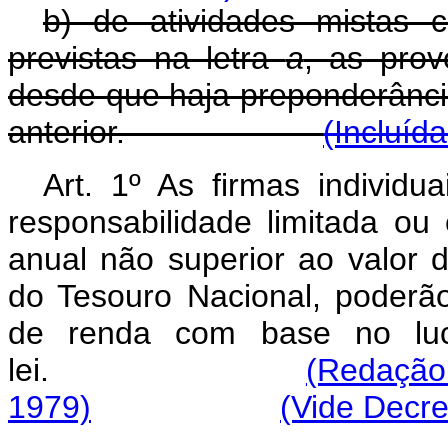
b) de atividades mistas 
previstas na letra
a
, as prov
desde que haja preponderância
anterior.
(Incluíd
Art. 1º As firmas individ
responsabilidade limitada ou
anual não superior ao valor 
do Tesouro Nacional, poderã
de renda com base no luc
lei.
(Redação 
1979)
(Vide Decre