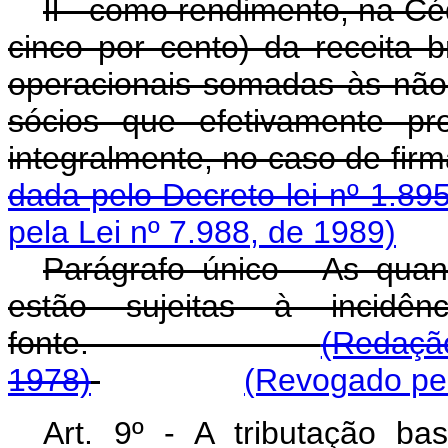
Il - como rendimento, na Cé
cinco por cento) da receita b
operacionais somadas às não o
sócios que efetivamente pr
integralmente, no caso
dada pelo Decreto-lei nº 1.89
pela Lei nº 7.988, de 1989)
Parágrafo único - As quan
estão sujeitas à incid
fonte.
(Redação
1978)
(Revogado pel
Art. 9º - A tributação ba