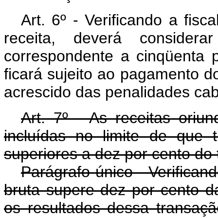
Art. 6º - Verificando a fis
receita, deverá consider
correspondente a cinqüenta p
ficará sujeito ao pagamento do
acrescido das penalidades cab
Art. 7º - As receitas oriu
incluídas no limite de que 
superiores a dez por cento do t
Parágrafo único - Verifican
bruta supere dez por cento da
os resultados dessa transaçã