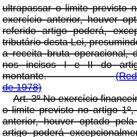
ultrapassar o limite previsto 
exercício anterior, houver op
referido artigo poderá, exce
tributário desta Lei, presumin
a receita bruta operacional, 
nos incisos I e II do art
montante.
(Red
de 1978)
Art. 3º No exercício finance
o limite previsto no artigo 1º
anterior, houver optado pela
artigo poderá excepcionalment