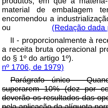
produtos, em que a matéria-
material de embalagem te
encomendou a industrialização 
ou
(Redação dada p
lI - proporcionalmente à re
a receita bruta operacional pr
do § 1º do artigo 1
nº 1706, de 1979)
Parágrafo único - Quand
superarem 10% (dez por cen
deverão os resultados das op
pela aplicação da alíquota