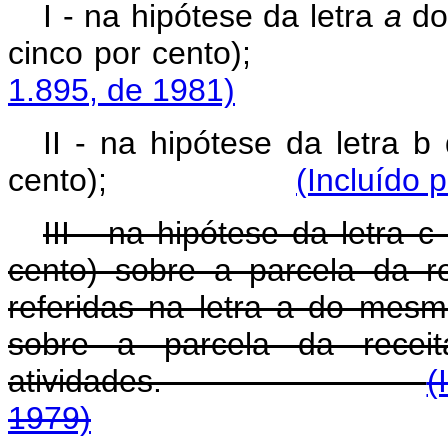
I - na hipótese da letra
a
do 
cinco por cento)
1.895, de 1981)
II - na hipótese da letra b
cento);
(Incluído 
III - na hipótese da letra 
cento) sobre a parcela da re
referidas na letra a do mes
sobre a parcela da receit
atividades.
(
1979)