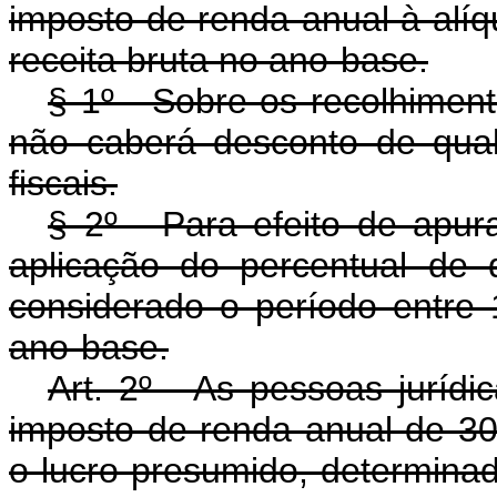
imposto de renda anual à alí
receita bruta no ano-base.
§ 1º - Sobre os recolhimen
não caberá desconto de qualq
fiscais.
§ 2º - Para efeito de apur
aplicação do percentual de 
considerado o período entre
ano-base.
Art. 2º - As pessoas jurídi
imposto de renda anual de 30%
o lucro presumido, determina