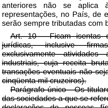
anteriores não se aplica à
representações, no País, de 
serão sempre tributadas com b
Art. 10 - Ficam isentas
jurídicas, inclusive firm
exclusivamente atividades 
industriais, cuja receita bru
transações eventuais não sej
cinqüenta mil cruzeiros).
Parágrafo único - Os titula
das sociedades a que se refere
declarações de pessoas fís