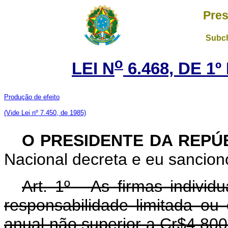
Pres
Subch
o
LEI N
6.468, DE 1
Produção de efeito
(Vide Lei nº 7.450, de 1985)
O PRESIDENTE DA REPÚ
Nacional decreta e eu sanciono
Art. 1º - As firmas indivi
responsabilidade limitada ou
anual não superior a Cr$4.800