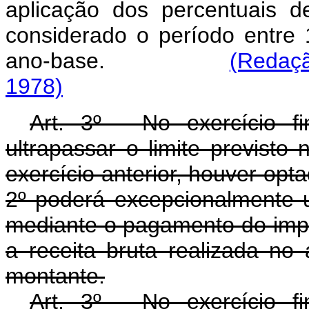
aplicação dos percentuais d
considerado o período entre
ano-base.
(Redaçã
1978)
Art. 3º - No exercício f
ultrapassar o limite previsto 
exercício anterior, houver opta
2º poderá excepcionalmente uti
mediante o pagamento do impo
a receita bruta realizada no
montante.
Art. 3º - No exercício f