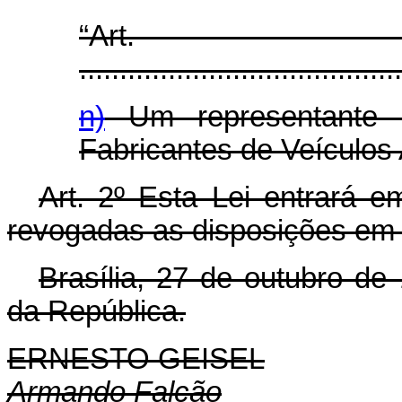
“Art
........................................
n)
Um representante 
Fabricantes de Veículo
Art. 2º Esta Lei entrará e
revogadas as disposições em 
Brasília, 27 de outubro de
da República.
ERNESTO GEISEL
Armando Falcão