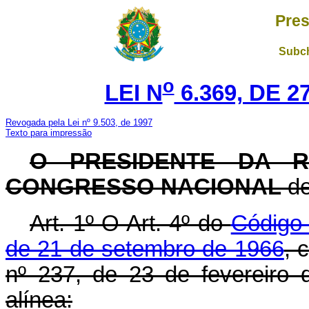
Pres
Subch
o
LEI N
6.369, DE 
Revogada pela Lei nº 9.503, de 1997
Texto para impressão
O PRESIDENTE DA R
CONGRESSO NACIONAL
de
Art. 1º O Art. 4º do
Código 
de 21 de setembro de 1966
, 
nº 237, de 23 de fevereiro 
alínea: