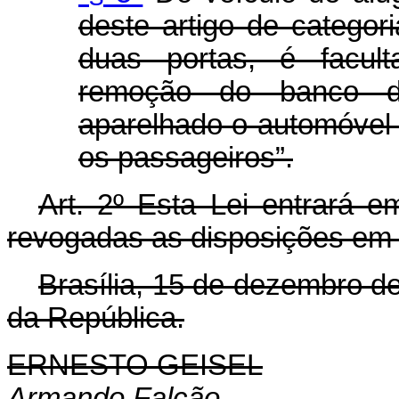
deste artigo de categor
duas portas, é facult
remoção do banco dia
aparelhado o automóvel
os passageiros”.
Art. 2º Esta Lei entrará e
revogadas as disposições em 
Brasília, 15 de dezembro d
da República.
ERNESTO GEISEL
Armando Falcão