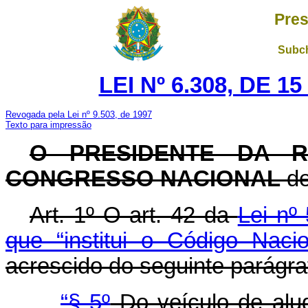
Pres
Subch
LEI Nº 6.308, DE 
Revogada pela Lei nº 9.503, de 1997
Texto para impressão
O PRESIDENTE DA R
CONGRESSO NACIONAL
de
Art. 1º O art. 42 da
Lei nº
que “institui o Código Nacio
acrescido do seguinte parágra
“§ 5º
Do veículo de alug