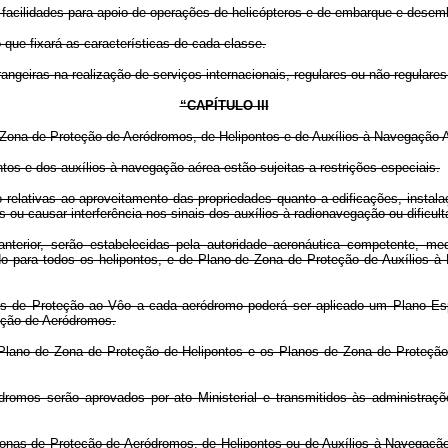
s e facilidades para apoio de operações de helicópteros e de embarque e dese
 que fixará as características de cada classe.
ngeiras na realização de serviços internacionais, regulares ou não regulares
“CAPÍTULO III
Zona de Proteção de Aeródromos, de Helipontos e de Auxílios à Navegação 
os e dos auxílios à navegação aérea estão sujeitas a restrições especiais.
ão relativas ao aproveitamento das propriedades quanto a edificações, instal
causar interferência nos sinais dos auxílios à radionavegação ou dificultar 
go anterior, serão estabelecidas pela autoridade aeronáutica competente,
o para todos os helipontos, e de Plano de Zona de Proteção de Auxílios à 
es de Proteção ao Vôo a cada aeródromo poderá ser aplicado um Plano E
eção de Aeródromos.
lano de Zona de Proteção de Helipontos e os Planos de Zona de Proteção
omos serão aprovados por ato Ministerial e transmitidos às administraç
 Zonas de Proteção de Aeródromos, de Helipontos ou de Auxílios à Navegaç