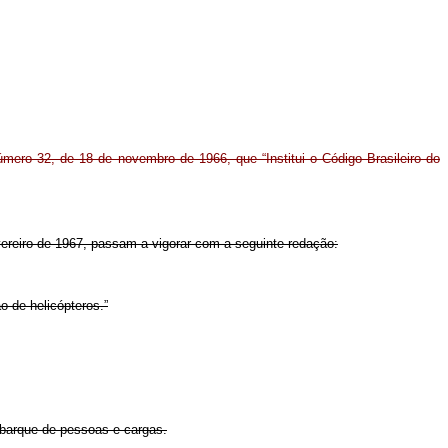
número 32, de 18 de novembro de 1966, que “Institui o Código Brasileiro do
fevereiro de 1967, passam a vigorar com a seguinte redação:
 de helicópteros.”
mbarque de pessoas e cargas.