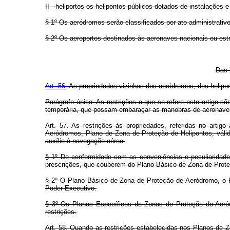
II - heliportos os helipontos públicos dotados de instalaçõe
§ 1º Os aeródromos serão classificados por ato administrativo
§ 2º Os aeroportos destinados às aeronaves nacionais ou estra
Das 
Art. 56.
As propriedades vizinhas dos aeródromos, dos helipont
Parágrafo único. As restrições a que se refere este artigo s
temporária, que possam embaraçar as manobras de aeronaves ou 
Art. 57. As restrições às propriedades, referidas no arti
Aeródromos, Plano de Zona de Proteção de Helipontos, válid
auxílio à navegação aérea.
§ 1º De conformidade com as conveniências e peculiaridad
prescrições, que couberem do Plano Básico de Zona de Prot
§ 2º O Plano Básico de Zona de Proteção de Aeródromo, o P
Poder Executivo.
§ 3º Os Planos Específicos de Zonas de Proteção de Aeródr
restrições.
Art. 58. Quando as restrições estabelecidas nos Planos de