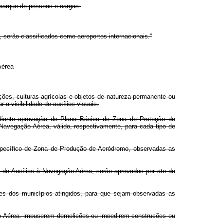
mbarque de pessoas e cargas.
, serão classificados como aeroportos internacionais.”
Aérea
ações, culturas agrícolas e objetos de natureza permanente ou
a visibilidade de auxílios visuais.
 mediante aprovação de Plano Básico de Zona de Proteção de
Navegação Aérea, válido, respectivamente, para cada tipo de
specífico de Zona de Produção de Aeródromo, observadas as
 de Auxílios à Navegação Aérea, serão aprovados por ato do
ões dos municípios atingidos, para que sejam observadas as
ão Aérea, impuserem demolições ou impedirem construções ou