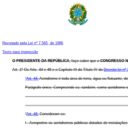
Revogado pela Lei nº 7.565, de 1986
Texto para impressão
O PRESIDENTE DA REPÚBLICA
, faço saber que o
CONGRESSO N
Art. 1º Os Arts. 44 e 48 e o Capítulo III do Título IV do
Decreto-lei nº
“Art. 44.
Aeródromo é toda área de terra, água ou flutuante, 
Parágrafo único. Compreende-se, também, como aeródromo o h
..........................................................................................
..........................................................................................
“
Art. 48.
Consideram-se:
I - Aeroportos os aeródromos públicos dotados de instalaçõe