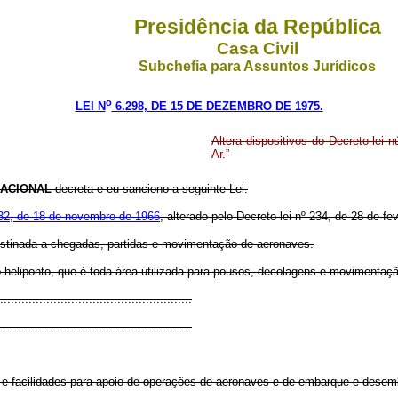
Presidência da República
Casa Civil
Subchefia para Assuntos Jurídicos
o
LEI N
6.298, DE 15 DE DEZEMBRO DE 1975.
Altera dispositivos do Decreto-lei 
Ar.”
ACIONAL
decreta e eu sanciono a seguinte Lei:
 32, de 18 de novembro de 1966
, alterado pelo Decreto-lei nº 234, de 28 de 
destinada a chegadas, partidas e movimentação de aeronaves.
eliponto, que é toda área utilizada para pousos, decolagens e movimentação
......................................................
......................................................
s e facilidades para apoio de operações de aeronaves e de embarque e dese