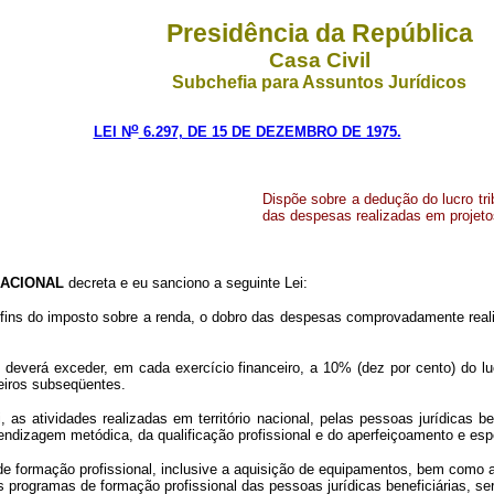
Presidência da República
Casa Civil
Subchefia para Assuntos Jurídicos
o
LEI N
6.297, DE 15 DE DEZEMBRO DE 1975.
Dispõe sobre a dedução do lucro tri
das despesas realizadas em projetos
ACIONAL
decreta e eu sanciono a seguinte Lei:
ara fins do imposto sobre a renda, o dobro das despesas comprovadamente real
o deverá exceder, em cada exercício financeiro, a 10% (dez por cento) do lu
eiros subseqüentes.
i, as atividades realizadas em território nacional, pelas pessoas jurídicas 
endizagem metódica, da qualificação profissional e do aperfeiçoamento e esp
de formação profissional, inclusive a aquisição de equipamentos, bem como 
os programas de formação profissional das pessoas jurídicas beneficiárias, se