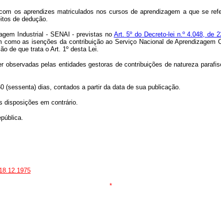
s, com os aprendizes matriculados nos cursos de aprendizagem a que se re
itos de dedução.
zagem Industrial - SENAI - previstas no
Art. 5º do Decreto-lei n.º 4.048, de 
m como as isenções da contribuição ao Serviço Nacional de Aprendizagem 
 de que trata o Art. 1º desta Lei.
r observadas pelas entidades gestoras de contribuições de natureza parafis
0 (sessenta) dias, contados a partir da data de sua publicação.
as disposições em contrário.
pública.
 18.12.1975
*