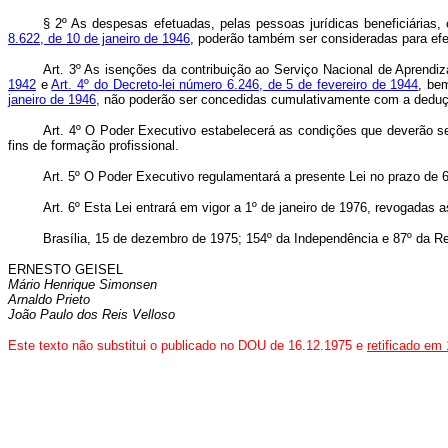
§ 2º As despesas efetuadas, pelas pessoas jurídicas beneficiária
8.622, de 10 de janeiro de 1946
, poderão também ser consideradas para efe
Art. 3º As isenções da contribuição ao Serviço Nacional de Aprendi
1942
e
Art. 4º do Decreto-lei número 6.246, de 5 de fevereiro de 1944
, be
janeiro de 1946
, não poderão ser concedidas cumulativamente com a dedução
Art. 4º O Poder Executivo estabelecerá as condições que deverão se
fins de formação profissional.
Art. 5º O Poder Executivo regulamentará a presente Lei no prazo de 6
Art. 6º Esta Lei entrará em vigor a 1º de janeiro de 1976, revogadas 
Brasília, 15 de dezembro de 1975; 154º da Independência e 87º da Re
ERNESTO GEISEL
Mário Henrique Simonsen
Arnaldo Prieto
João Paulo dos Reis Velloso
Este texto não substitui o publicado no DOU de 16.12.1975 e
retificado em