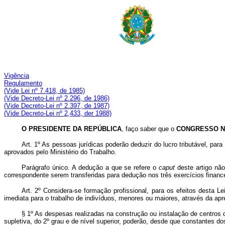
Vigência
Regulamento
(Vide Lei nº 7.418, de 1985)
(Vide Decreto-Lei nº 2.296, de 1986)
(Vide Decreto-Lei nº 2.397, de 1987)
(Vide Decreto-Lei nº 2,433, der 1988)
O PRESIDENTE DA REPÚBLICA
, faço saber que o
CONGRESSO N
Art. 1º As pessoas jurídicas poderão deduzir do lucro tributável, p
aprovados pelo Ministério do Trabalho.
Parágrafo único. A dedução a que se refere o
caput
deste artigo nã
correspondente serem transferidas para dedução nos três exercícios financ
Art. 2º Considera-se formação profissional, para os efeitos desta Le
imediata para o trabalho de indivíduos, menores ou maiores, através da apr
§ 1º As despesas realizadas na construção ou instalação de centros 
supletiva, do 2º grau e de nível superior, poderão, desde que constantes d