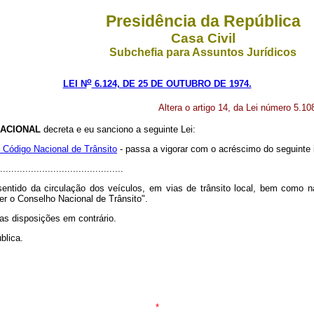
Presidência da República
Casa Civil
Subchefia para Assuntos Jurídicos
o
LEI N
6.124, DE 25 DE OUTUBRO DE 1974.
Altera o artigo 14, da Lei número 5.1
ACIONAL
decreta e eu sanciono a seguinte Lei:
 Código Nacional de Trânsito
- passa a vigorar com o acréscimo do seguinte 
............................................
sentido da circulação dos veículos, em vias de trânsito local, bem como 
er o Conselho Nacional de Trânsito".
 as disposições em contrário.
blica.
*