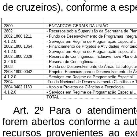
de cruzeiros), conforme a esp
2800
- ENCARGOS GERAIS DA UNIÃO
2802
- Recursos sob a Supervisão da Secretaria de Pla
2802.1800.1211
- Fundo de Desenvolvimento de Programas Integra
4.1.2.0
- Serviços em Regime de Programação Especial .......
2802.1800.1054
- Financiamento de Projetos e Atividades Prioritári
4.1.2.0
- Serviços em Regime de Programação Especial .......
2802.1800.2029
- Reserva de Contingência, inclusive novo Plano d
3.2.6.0
- Reserva de Contingência .....................................
2803
- Fundo de Desenvolvimento de Áreas Estratégica
2803.1800.0042
- Projetos Especiais para o Desenvolvimento de Ár
4.1.2.0
- Serviços em Regime de Programação Especial .......
2804
-Fundo Nacional de Desenvolvimento Científico e 
2804.0402.1130
- Apoio a Projetos de Ciências e Tecnologia.
4.1.2.0
- Serviços em Regime de Programação Especial .......
TOTAL ...............................................................
Art. 2º Para o atendimen
forem abertos conforme a auto
recursos provenientes ao ex