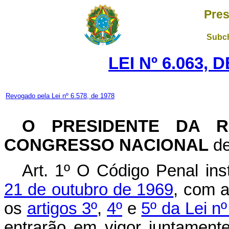
Pres
Subch
LEI Nº 6.063, 
Revogado pela Lei nº 6.578, de 1978
O PRESIDENTE DA R
CONGRESSO NACIONAL
de
Art
. 1º O Código Penal ins
21 de outubro de 1969
, com a
os
artigos 3º
,
4º
e
5º da Lei n
entrarão em vigor juntamen