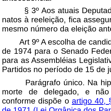
§ 3º Aos atuais Deputados 
natos à reeleição, fica asseg
mesmo número da eleição ante
Art 9º A escolha de cand
de 1974 para o Senado Fede
para as
Assembléia
s Legislat
Partidos no período de 15 de j
Parágrafo único. Na hipóte
morte de delegado, e não 
conforme dispõe o
artigo 40, 
de 1971 (Lei Orgânica dos Part