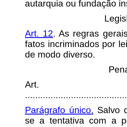
autarquia ou fundação ins
Legis
Art. 12
. As regras gerai
fatos incriminados por le
de modo diverso.
Pena
Art
........................................
Parágrafo único.
Salvo d
se a tentativa com a 