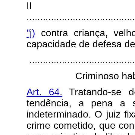
I
........................................
"j)
contra criança, vel
capacidade de defesa de
......................................
Criminoso hab
Art. 64.
Tratando-se de
tendência, a pena a 
indeterminado. O juiz f
crime cometido, que con