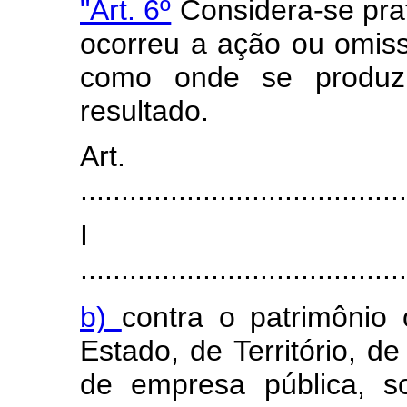
"Art. 6º
Considera-se pra
ocorreu a ação ou omis
como onde se produzi
resultado.
Art
........................................
I
........................................
b)
contra o patrimônio
Estado, de Território, de
de empresa pública, s