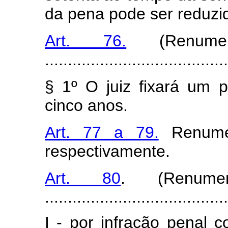
da pena pode ser reduzi
Art. 76.
(Renumer
........................................
§ 1º O juiz fixará um p
cinco anos.
Art. 77 a 79.
Renumer
respectivamente.
Art. 80
. (Renume
........................................
I - por infração penal 