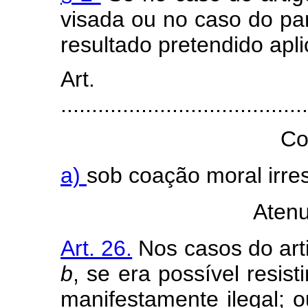
visada ou no caso do par
resultado pretendido apli
Art
........................................
Co
a)
sob coação moral irresi
Aten
Art. 26.
Nos casos do arti
b
, se era possível resis
manifestamente ilegal; o