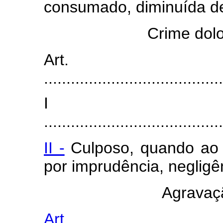
consumado, diminuída de
Crime dolo
Art
........................................
I
........................................
II -
Culposo, quando ao 
por imprudência, negligê
Agravaçã
Art