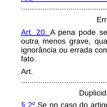
........................................
Err
Art. 20.
A pena pode ser
outra menos grave, qua
ignorância ou errada com
fato.
Art
........................................
Duplici
§ 2º
Se no caso do artig