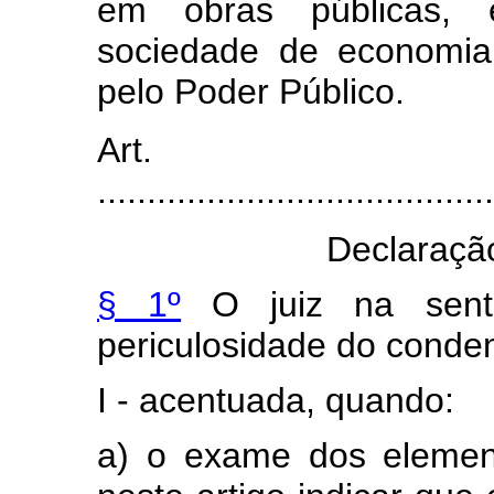
em obras públicas, e
sociedade de economia 
pelo Poder Público.
Art
........................................
Declaração
§ 1º
O juiz na sente
periculosidade do conden
I - acentuada, quando:
a) o exame dos element