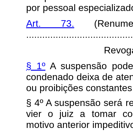
por pessoal especializad
Art. 73.
(Renumer
........................................
Revoga
§ 1º
A suspensão pode
condenado deixa de aten
ou proibições constantes
§ 4º A suspensão será r
vier o juiz a tomar c
motivo anterior impediti