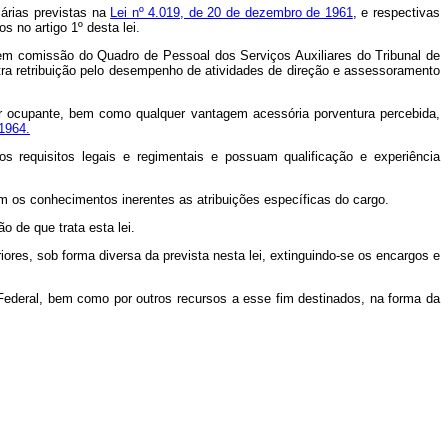
iárias previstas na
Lei nº 4.019, de 20 de dezembro de 1961
, e respectivas
 no artigo 1º desta lei.
s em comissão do Quadro de Pessoal dos Serviços Auxiliares do Tribunal de
tra retribuição pelo desempenho de atividades de direção e assessoramento
or ocupante, bem como qualquer vantagem acessória porventura percebida,
 1964.
 requisitos legais e regimentais e possuam qualificação e experiência
os conhecimentos inerentes as atribuições específicas do cargo.
o de que trata esta lei.
res, sob forma diversa da prevista nesta lei, extinguindo-se os encargos e
o Federal, bem como por outros recursos a esse fim destinados, na forma da