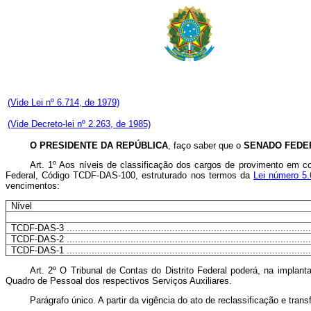
(Vide Lei nº 6.714, de 1979)
(Vide Decreto-lei nº 2.263, de 1985)
O PRESIDENTE DA REPÚBLICA
, faço saber que o
SENADO FEDE
Art
. 1º Aos níveis de classificação dos cargos de provimento em c
Federal, Código TCDF-DAS-100, estruturado nos termos da
Lei número 5
vencimentos:
Nível
TCDF-DAS-3 ........................................................................................
TCDF-DAS-2 ........................................................................................
TCDF-DAS-1 ........................................................................................
Art
. 2º O Tribunal de Contas do Distrito Federal poderá, na impl
Quadro de Pessoal dos respectivos Serviços Auxiliares.
Parágrafo único. A partir da vigência do ato de reclassificação e tr