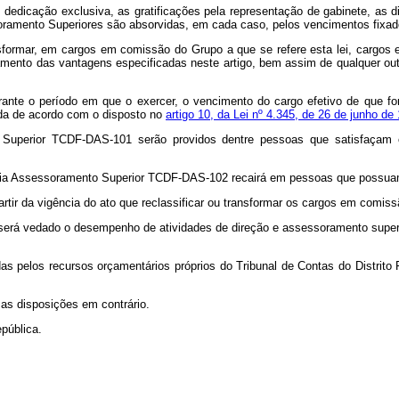
e dedicação exclusiva, as gratificações pela representação de gabinete, as d
ramento Superiores são absorvidas, em cada caso, pelos vencimentos fixados
ransformar, em cargos em comissão do Grupo a que se refere esta lei, cargo
gamento das vantagens especificadas neste artigo, bem assim de qualquer ou
ante o período em que o exercer, o vencimento do cargo efetivo de que f
lada de acordo com o disposto no
artigo 10, da Lei nº 4.345, de 26 de junho de
Superior TCDF-DAS-101 serão providos dentre pessoas que satisfaçam os
ria Assessoramento Superior TCDF-DAS-102 recairá em pessoas que possuam 
tir da vigência do ato que reclassificar ou transformar os cargos em comissã
 será vedado o desempenho de atividades de direção e assessoramento superio
das pelos recursos orçamentários próprios do Tribunal de Contas do Distrit
 as disposições em contrário.
pública.