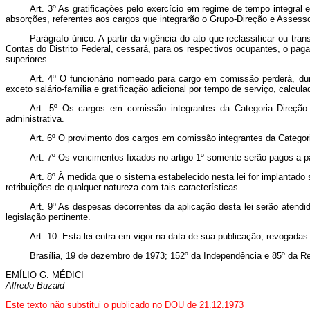
Art
. 3º As gratificações pelo exercício em regime de tempo integral 
absorções, referentes aos cargos que integrarão o Grupo-Direção e Assesso
Parágrafo único. A partir da vigência do ato que reclassificar ou t
Contas do Distrito Federal, cessará, para os respectivos ocupantes, o pa
superiores.
Art
. 4º O funcionário nomeado para cargo em comissão perderá, dur
exceto salário-família e gratificação adicional por tempo de serviço, calcu
Art
. 5º Os cargos em comissão integrantes da Categoria Direção 
administrativa.
Art
. 6º O provimento dos cargos em comissão integrantes da Catego
Art
. 7º Os vencimentos fixados no artigo 1º somente serão pagos a par
Art
. 8º À medida que o sistema estabelecido nesta lei for implantado
retribuições de qualquer natureza com tais características.
Art
. 9º As despesas decorrentes da aplicação desta lei serão atendi
legislação pertinente.
Art
. 10. Esta lei entra em vigor na data de sua publicação, revogadas
Brasília, 19 de dezembro de 1973; 152º da Independência e 85º da Re
EMÍLIO G. MÉDICI
Alfredo Buzaid
Este texto não substitui o publicado no DOU de 21.12.1973