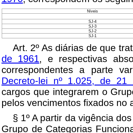
Níveis
SJ-4
SJ-3
SJ-2
SJ-1
Art
. 2º As diárias de que tra
de 1961
, e respectivas abs
correspondentes a parte va
Decreto-lei nº 1.025, de 21
cargos que integrarem o Grupo
pelos vencimentos fixados no a
§ 1º A partir da vigência do
Grupo de Categorias Funcionai