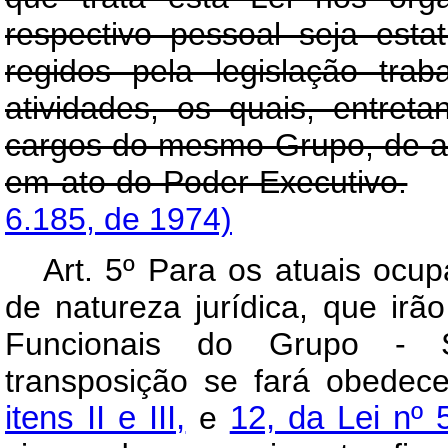
respectivo pessoal seja esta
regidos pela legislação trab
atividades, os quais, entret
cargos do mesmo Grupo, de ac
em ato do Poder Executivo.
6.185, de 1974)
Art
. 5º Para os atuais ocup
de natureza jurídica, que irã
Funcionais do Grupo - Se
transposição se fará obedec
itens II e III,
e
12, da Lei nº