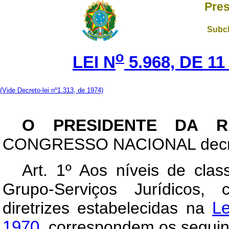
Pres
Subch
o
LEI N
5.968, DE 1
(Vide Decreto-lei nº1.313, de 1974)
O PRESIDENTE DA R
CONGRESSO NACIONAL decreta
Art
. 1º Aos níveis de clas
Grupo-Serviços Jurídicos,
diretrizes estabelecidas na
L
1970
, correspondem os seguin