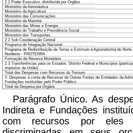
2.1 Poder Executivo, distribuída por Órgãos ............
Ministério da Aeronáutica ......................................
Ministério da Agricultura ........................................
Ministério das Comunicações ................................
Ministério da Marinha ............................................
Ministério das Minas e Energia ..............................
Ministério do Trabalho e Previdência Social .............
Ministério dos Transportes .....................................
2.2 Sob Coordenação Central ................................
Programa de Integração Nacional ...........................
Programa de Redistribuição de Terras e Estímulo à Agroindústria do Norte
Nordeste - PROTERRA .
Formação de Reserva Monetária ...........................
2.3 Transferências para os Estados, Distrito Federal e Municípios (partic
impostos da União) ...
Total das Despesas com Recursos do Tesouro .......................................
3. Despesas à conta de Recursos de Outras Fontes de Entidades da Admin
Fundações instituídas pelo Poder Público ....................................................
Total da Despesa por Órgãos ................................................................
Parágrafo Único. As desp
Indireta e Fundações institu
com recursos por eles d
discriminadas em seus orç