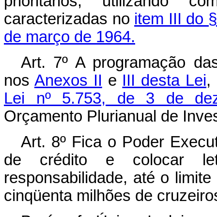
prioritários, utilizando c
caracterizadas no
item III do 
de março de 1964.
Art
. 7º A programação das
nos
Anexos II
e
III desta Lei
,
Lei nº 5.753, de 3 de de
Orçamento Plurianual de Inves
Art
. 8º Fica o Poder Execut
de crédito e colocar le
responsabilidade, até o limit
cinqüenta milhões de cruzeiro