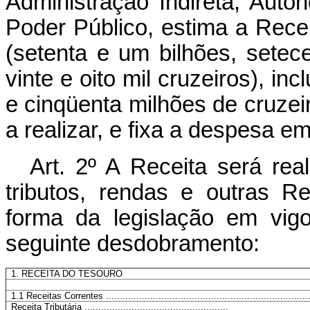
Administração Indireta, Autô
Poder Público, estima a Rece
(setenta e um bilhões, setec
vinte e oito mil cruzeiros), in
e cinqüenta milhões de cruzeir
a realizar, e fixa a despesa em
Art
. 2º A Receita será re
tributos, rendas e outras R
forma da legislação em vig
seguinte desdobramento:
1. RECEITA DO TESOURO
1.1 Receitas Correntes ..........................................................................
Receita Tributária ....................................................