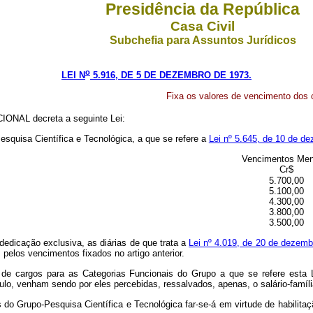
Presidência da República
Casa Civil
Subchefia para Assuntos Jurídicos
o
LEI N
5.916, DE 5 DE DEZEMBRO DE 1973.
Fixa os valores de vencimento dos c
ONAL decreta a seguinte Lei:
esquisa Científica e Tecnológica, a que se refere a
Lei nº 5.645, de 10 de d
Vencimentos Men
Cr$
5.700,00
5.100,00
4.300,00
3.800,00
3.500,00
 dedicação exclusiva, as diárias de que trata a
Lei nº 4.019, de 20 de dezemb
pelos vencimentos fixados no artigo anterior.
ão de cargos para as Categorias Funcionais do Grupo a que se refere esta
ulo, venham sendo por eles percebidas, ressalvados, apenas, o salário-família
s do Grupo-Pesquisa Científica e Tecnológica far-se-á em virtude de habilit