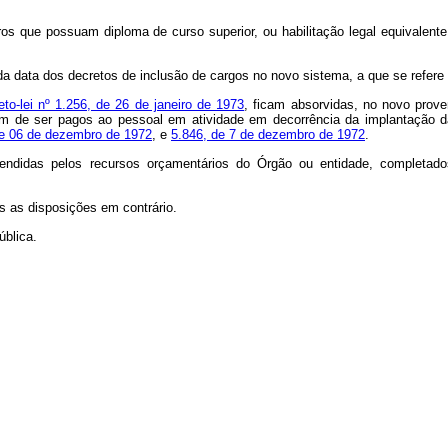
os que possuam diploma de curso superior, ou habilitação legal equivalente
 da data dos decretos de inclusão de cargos no novo sistema, a que se refere o
eto-lei nº 1.256, de 26 de janeiro de 1973
, ficam absorvidas, no novo proven
em de ser pagos ao pessoal em atividade em decorrência da implantação 
de 06 de dezembro de 1972
, e
5.846, de 7 de dezembro de 1972
.
endidas pelos recursos orçamentários do Órgão ou entidade, completado
as as disposições em contrário.
ública.