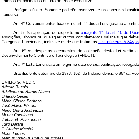
critérios estabelecidos em ato do Poder Executivo.
Parágrafo único. Somente poderão inscrever-se no concurso brasileir
concurso.
Art. 4º Os vencimentos fixados no art. 1º desta Lei vigorarão a partir
Art. 5º Na aplicação do disposto no
parágrafo 1º do art. 10 do Decr
absorções, abonos ou quaisquer outros complementos salariais que deix
Categorias Funcionais, inclusive os de que tratam as
Leis números 5.845, 
Art. 6º As despesas decorrentes da aplicação desta Lei serão at
Desenvolvimento Científico e Tecnológico (FNDCT).
Art. 7º Esta Lei entrará em vigor na data de sua publicação, revogad
Brasília, 5 de setembro de 1973; 152º da Independência e 85º da Rep
EMÍLIO G. MÉDICI
Alfredo Buzaid
Adalberto de Barros Nunes
Orlando Geisel
Mário Gibson Barboza
José Flávio Pécora
Mário David Andreazza
Moura Cavalcanti
Jarbas G. Passarinho
Júlio Barata
J. Araripe Macêdo
Mário Lemos
Marcus Vinícius Pratini de Moraes