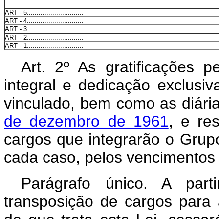
ART - 5.............................
ART - 4.............................
ART - 3.............................
ART - 2.............................
ART - 1.............................
Art. 2º As gratificações 
integral e dedicação exclusiv
vinculado, bem como as diári
de dezembro de 1961
, e re
cargos que integrarão o Grupo
cada caso, pelos vencimentos f
Parágrafo único. A part
transposição de cargos para