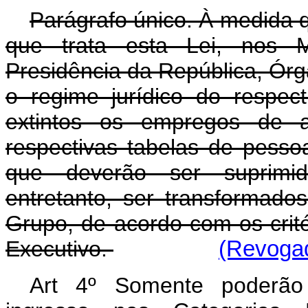
Parágrafo único. À medida 
que trata esta Lei, nos Mi
Presidência da República, Ór
o regime jurídico do respect
extintos os empregos de ar
respectivas tabelas de pessoal
que deverão ser suprimi
entretanto, ser transformad
Grupo, de acordo com os crit
Executivo.
(Revogad
Art 4º Somente poderão 