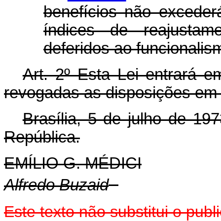
benefícios não excede
índices de reajustam
deferidos ao funcionalism
Art
. 2º Esta Lei entrará e
revogadas as disposições em 
Brasília, 5 de julho de 19
República.
EMÍLIO G. MÉDICI
Alfredo Buzaid
Este texto não substitui o pu