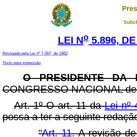
Pres
Subch
o
LEI N
5.896, DE
Revogada pela Lei nº 7.087, de 1982
Texto para impressão
O PRESIDENTE DA 
CONGRESSO NACIONAL decreta
Art
. 1º O art. 11 da
Lei nº
possa a ter a seguinte redaçã
"
Art. 11.
A revisão de