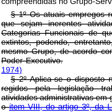
compreendidas no Grupo-Serviç
§ 1º Os atuais empregos re
que sejam inerentes ativi
Categorias Funcionais de qu
extintos, podendo, entretan
mesmo Grupo, de acordo com 
Poder Executivo.
1974)
§ 2º Aplica-se o disposto 
regidos pela legislação tr
atividades administrativas em g
o
item VIII, do artigo 3º, da