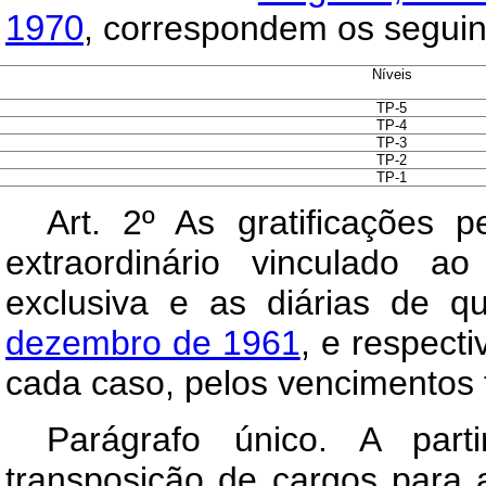
1970
, correspondem os seguin
Níveis
TP-5
TP-4
TP-3
TP-2
TP-1
Art
. 2º As gratificações 
extraordinário vinculado a
exclusiva e as diárias de q
dezembro de 1961
, e respect
cada caso, pelos vencimentos f
Parágrafo único. A part
transposição de cargos para 