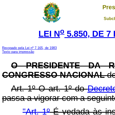
Pres
Subch
o
LEI N
5.850, DE 
Revogado pela Lei nº 7.165, de 1983
Texto para impressão
O PRESIDENTE DA R
CONGRESSO NACIONAL
de
Art. 1º O art. 1º do
Decret
passa a vigorar com a seguint
"Art. 1º
É vedada às inst