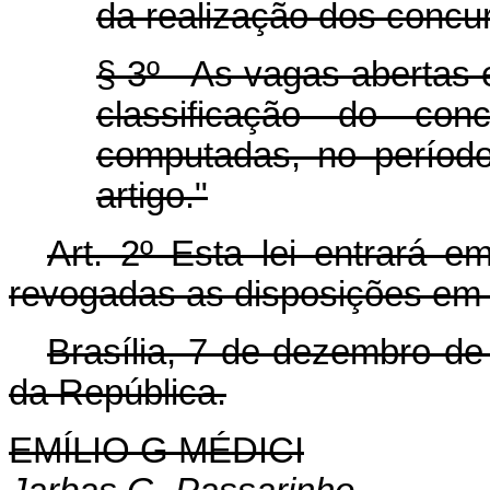
da realização dos concur
§ 3º - As vagas abertas
classificação do con
computadas, no período
artigo."
Art. 2º Esta lei entrará e
revogadas as disposições em 
Brasília, 7 de dezembro de
da República.
EMÍLIO G MÉDICI