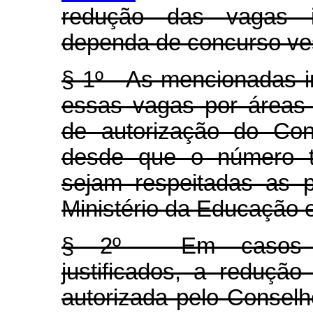
redução das vagas in
dependa de concurso ves
§ 1º - As mencionadas in
essas vagas por áreas
de autorização do Con
desde que o número 
sejam respeitadas as p
Ministério da Educação e
§ 2º - Em casos ex
justificados, a redução
autorizada pelo Consel