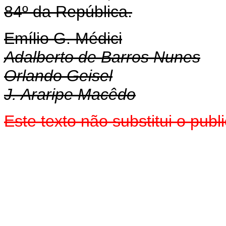
84º da República.
Emílio G. Médici
Adalberto de Barros Nunes
Orlando Geisel
J. Araripe Macêdo
Este texto não substitui o pu