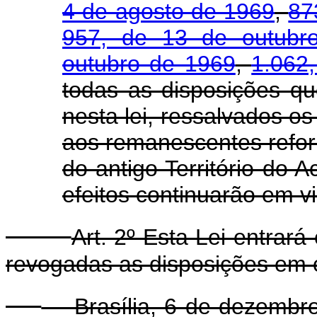
4 de agosto de 1969
,
87
957, de 13 de outubr
outubro de 1969
,
1.062
todas as disposições qu
nesta lei, ressalvados os
aos remanescentes reform
do antigo Território do 
efeitos continuarão em vi
Art. 2º Esta Lei entrar
revogadas as disposições em c
Brasília, 6 de dezembro