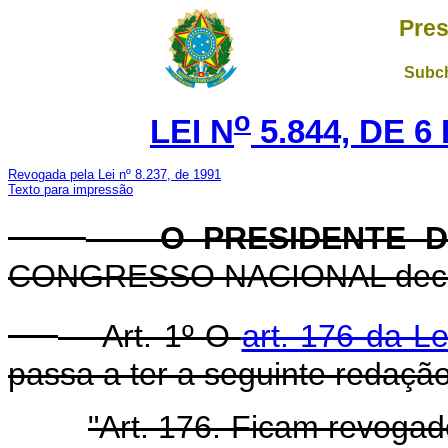
Pres
Subch
o
LEI N
5.844, DE 
Revogada pela Lei nº 8.237, de 1991
Texto para impressão
O PRESIDENTE D
CONGRESSO NACIONAL decreta
Art. 1º O
art. 176 da L
passa a ter a seguinte redação
"Art. 176. Ficam revoga