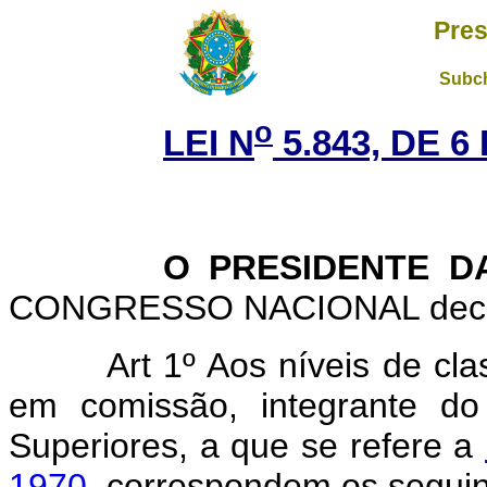
Pres
Subch
o
LEI N
5.843, DE 
O PRESIDENTE DA 
CONGRESSO NACIONAL decreta
Art 1º Aos níveis de cl
em comissão, integrante do
Superiores, a que se refere a
1970
, correspondem os segui