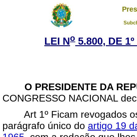
Pres
Subch
o
LEI N
5.800, DE 1
O PRESIDENTE DA REP
CONGRESSO NACIONAL decreta
Art 1º Ficam revogados 
parágrafo único do
artigo 19 
1965
, com a redação que lhes 