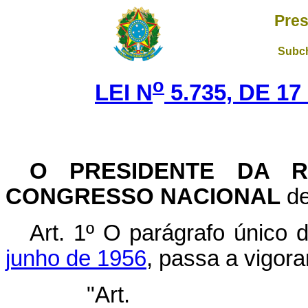
Pres
Subch
o
LEI N
5.735, DE 1
O PRESIDENTE DA 
CONGRESSO NACIONAL
de
Art. 1º O parágrafo único 
junho de 1956
, passa a vigor
"Ar