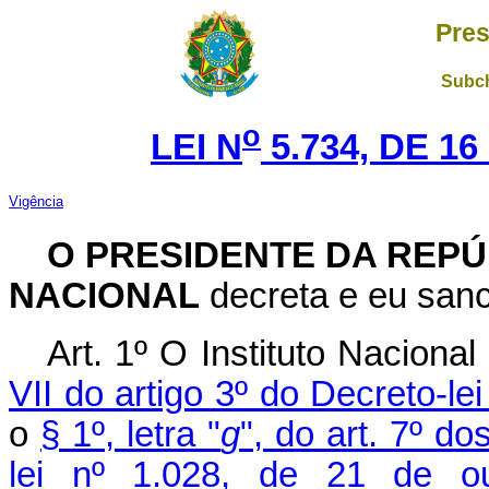
Pres
Subch
o
LEI N
5.734, DE 1
Vigência
O PRESIDENTE DA REPÚ
NACIONAL
decreta e eu sanc
Art. 1º O Instituto Naciona
VII do artigo 3º do Decreto-l
o
§ 1º, letra "
g
", do art. 7º d
lei nº 1.028, de 21 de o