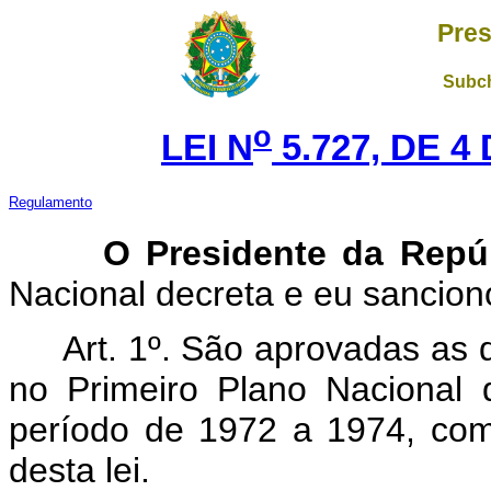
Pres
Subch
o
LEI N
5.727, DE 
Regulamento
O Presidente da Repúb
Nacional decreta e eu sanciono
Art. 1º. São aprovadas as d
no Primeiro Plano Nacional
período de 1972 a 1974, com
desta lei.