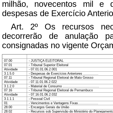
milhão, novecentos mil e d
despesas de Exercício Anterio
Art. 2º Os recursos nec
decorrerão de anulação pa
consignadas no vigente Orçam
07.00
- JUSTIÇA ELEITORAL
07.01
- Tribunal Superior Eleitoral
Atividade
- 07.01.01.06.2.001
3.1.5.0
- Despesas de Exercícios Anteriores ...............
07.11
- Tribunal Regional Eleitoral de Mato Grosso
Atividade
- 07.11.01.06.2.022
3.1.2.0
- Material de Consumo ....................................
07.16
- Tribunal Regional Eleitoral de Pernambuco
Atividade
- 07.16.01.06.2.032
3.1.1.1
- Pessoal Civil
01
- Vencimentos e Vantagens Fixas....................
28.00
- Encargos Gerais da União
28.02
- Recursos sob Supervisão do Ministério do Planejament