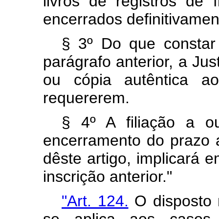
livros de registros de f
encerrados definitivamen
§ 3º Do que constar 
parágrafo anterior, a Jus
ou cópia autêntica ao
requererem.
§ 4º A filiação a ou
encerramento do prazo a
dêste artigo, implicará
inscrição anterior."
"Art. 124.
O disposto n
se aplica aos casos v