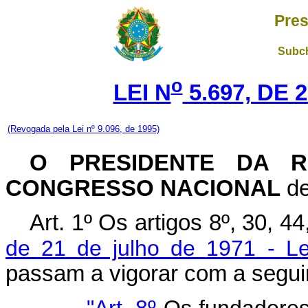
Pres
Subch
o
LEI N
5.697, DE 
(Revogada pela Lei nº 9.096, de 1995)
O PRESIDENTE DA R
CONGRESSO NACIONAL
de
Art
. 1º Os artigos 8º, 30, 4
de 21 de julho de 1971 - Lei
passam a vigorar com a segui
"Art. 8º
Os fundadores