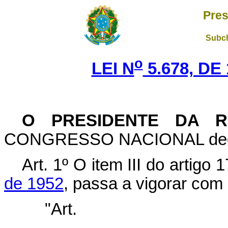
Pres
Subch
o
LEI N
5.678, DE
O PRESIDENTE DA R
CONGRESSO NACIONAL decreta
Art. 1º O item III do artigo
de 1952
, passa a vigorar com
"Art
........................................