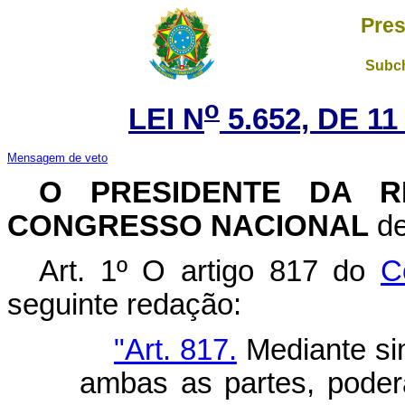
Pres
Subch
o
LEI N
5.652, DE 1
Mensagem de veto
O PRESIDENTE DA RE
CONGRESSO NACIONAL
de
Art. 1º O artigo 817 do
C
seguinte redação:
"Art. 817.
Mediante si
ambas as partes, poderá