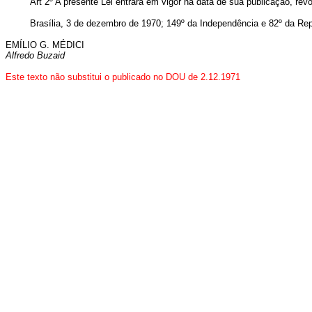
Art 2º A presente Lei entrará em vigor na data de sua publicação, re
Brasília, 3 de dezembro de 1970; 149º da Independência e 82º da Rep
EMÍLIO G. MÉDICI
Alfredo Buzaid
Este texto não substitui o publicado no DOU de 2.12.1971