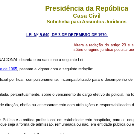
Presidência da República
Casa Civil
Subchefia para Assuntos Jurídicos
o
LEI N
5.640, DE 3 DE DEZEMBRO DE 1970.
Altera a redação do artigo 23 e 
sôbre o regime jurídico peculiar aos
CIONAL decreta e eu sanciono a seguinte Lei:
ro de 1965
, passam a vigorar com a seguinte redação:
policial por ficar, compulsòriamente, incompatibilizado para o desempenho de
lculada, percentualmente, sôbre o vencimento do cargo efetivo do policial, na 
e direção, chefia ou assessoramento com atribuições e responsabilidades de n
Polícia e a prática profissional em estabelecimento hospitalar, para os oc
uer que seja a forma de admissão, remunerada ou não, em entidade pública ou 