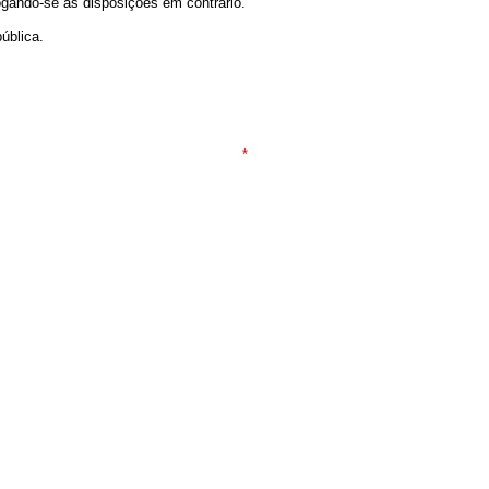
vogando-se as disposições em contrário.
ública.
*