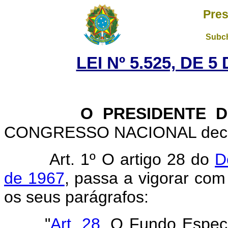
Pres
Subch
LEI Nº 5.525, DE 
O PRESIDENTE DA 
CONGRESSO NACIONAL decreta
Art. 1º O artigo 28 do
D
de 1967
, passa a vigorar com
os seus parágrafos:
"
Art. 28.
O Fundo Especia