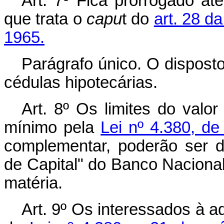
Art
. 7º Fica prorrogado at
que trata o
capu
t do
art. 28 d
1965.
Parágrafo único. O disposto
cédulas hipotecárias.
Art
. 8º Os limites do valor
mínimo pela
Lei nº 4.380, d
complementar, poderão ser 
de Capital" do Banco Naciona
matéria.
Art
. 9º Os interessados à a