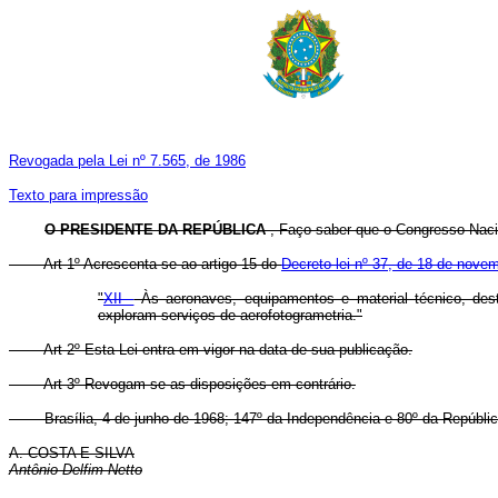
Revogada pela Lei nº 7.565, de 1986
Texto para impressão
O PRESIDENTE DA REPÚBLICA
, Faço saber que o Congresso Nacio
Art 1º Acrescenta-se ao artigo 15 do
Decreto-lei nº 37, de 18 de nove
"
XII -
Às aeronaves, equipamentos e material técnico, dest
exploram serviços de aerofotogrametria."
Art 2º Esta Lei entra em vigor na data de sua publicação.
Art 3º Revogam-se as disposições em contrário.
Brasília, 4 de junho de 1968; 147º da Independência e 80º da Repúblic
A. COSTA E SILVA
Antônio Delfim Netto