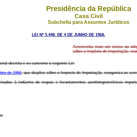
Presidência da República
Casa Civil
Subchefia para Assuntos Jurídicos
LEI Nº 5.448, DE 4 DE JUNHO DE 1968.
Acrescenta mais um inciso ao art
sôbre o Impôsto de Importação, reor
nal decreta e eu sanciono a seguinte Lei:
mbro de 1966
, que dispões sôbre o Imposto de Importação, reorganiza os servi
inados à indústria de mapas e levantamentos aerofotogramétricos import
a.