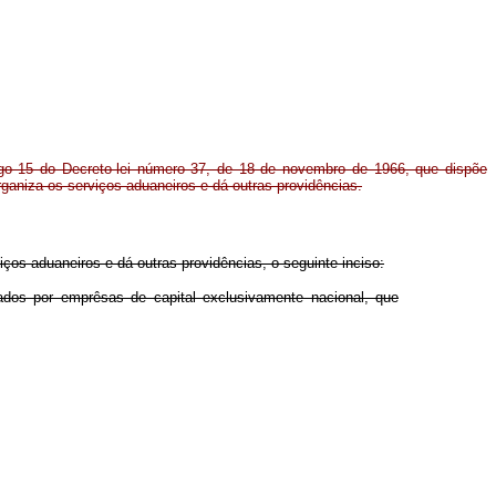
igo 15 do Decreto-lei número 37, de 18 de novembro de 1966, que dispõe
ganiza os serviços aduaneiros e dá outras providências.
ços aduaneiros e dá outras providências, o seguinte inciso:
ados por emprêsas de capital exclusivamente nacional, que