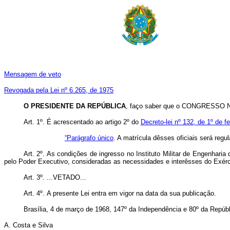
Mensagem de veto
Revogada pela Lei nº 6.265, de 1975
O PRESIDENTE DA REPÚBLICA
, faço saber que o CONGRESSO NA
Art
. 1º. É acrescentado ao artigo 2º do
Decreto-lei nº 132, de 1º de f
“Parágrafo único
. A matrícula dêsses oficiais será reg
Art
. 2º. As condições de ingresso no Instituto Militar de Engenhari
pelo Poder Executivo, consideradas as necessidades e interêsses do Exérc
Art
. 3º. ...VETADO...
Art
. 4º.
A presente Lei entra em vigor na data da sua publicação.
Brasília, 4 de março de 1968, 147º da Independência e 80º da Repúbl
A. Costa e Silva