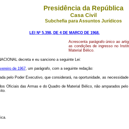
Presidência da República
Casa Civil
Subchefia para Assuntos Jurídicos
LEI Nº 5.398, DE 4 DE MARÇO DE 1968.
Acrescenta parágrafo único ao artig
as condições de ingresso no Insti
Material Bélico.
CIONAL decreta e eu sanciono a seguinte Lei:
evereiro de 1967
, um parágrafo, com a seguinte redação:
ulada pelo Poder Executivo, que considerará, na oportunidade, as necessidade 
a dos Oficiais das Armas e do Quadro de Material Bélico, não amparados pel
ito.
ica.