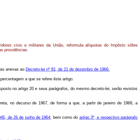
dores civis e militares da União, reformula alíquotas do Impôsto sôbre
as providências.
elas anexas ao
Decreto-lei nº 81, de 21 de dezembro de 1966.
percentagem a que se refere êste artigo.
isposto no artigo 20 e seus parágrafos, do mesmo decreto-lei, serão revistos
reta, no decurso de 1967, de forma a que, a partir de janeiro de 1968, a
.345, de 26 de junho de 1964
, bem como do
artigo 3º, e respectivo parágrafo