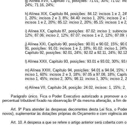
g) Alínea XVII, Capítulo 71, posições: 71.01, 30%; 71.02: in
24%; 71.16, 24%;
h) Alínea XIX, Capítulo 84, posições: 84.12: incisos 1 e 2, 2
1, 20%; incisos 2 e 3, 8%; 84.40: inciso 1, 20%; incisos 2 e 
incisos 1 e 2, 20%; 85.12: inciso 2, 20%; 85.15: incisos 1 e 
i) Alínea XX, Capítulo 87, posições: 87.02: inciso 1: subinc
12%; 87.06; inciso 2, 12%; 87.07: incisos 1 e 2, 12%; 87.09: 
j) Alínea XXI, Capítulo 90, posições: 90.01 e 90.02, 15%; 90.
91, posições: 91.01: incisos 1 e 2, 18%; 91.02: inciso 1, 24%
Capítulo 92, posições: 92.01, 24%; 92.02 a 92.11, 24%; 92.12
l) Alínea XXII, Capítulo 93, posições: 93.01 e 93.02, 30%; 9
m) Alínea XXIII, Capítulo 94, posições: 94.01 a 94.04, 15%; 
inciso 1, 60%: incisos 2 e 3, 18%; 97.05 a 97.08, 18%; Capítu
inciso 1, 45%; inciso 2, 30%; 98.11: inciso 1, 30%; inciso 2,
n) Alínea VII, Capítulo 24, posição: 24.02, incisos: 1, 15%; 
Parágrafo único. Fica o Poder Executivo autorizado a promover a c
percentual tributável fixado na observação 6ª da mesma alteração, a fi
Art. 9º Para atender às despesas decorrentes desta Lei fica, o Poder
novos), suplementar às dotações próprias do Orçamento e com vigência at
Art. 10. A despesa a que se refere o artigo anterior será coberta com o