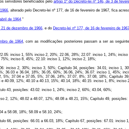
 aos servidores beneficiados pelo
artigo 1º do Decreto-lei nº 146, de 3 de fever
 1966
, alterado pelo Decreto-lei nº 177, de 16 de fevereiro de 1967, fica acres
abril de 1964
."
de 21 de dezembro de 1966,
e do
Decreto-lei nº 177, de 16 de fevereiro de 196
embro de 1964
, com as modificações posteriores passam a ser as 
2.05: inciso 1, 55% inciso 2, 20%; 22.06, 28%; 22.07: inciso 1, 24%; inciso
, 75%; inciso 8, 45%; 22.10: inciso 1, 12%; inciso 2, 18%;
06: inciso 2, 30%; inciso 3, 50%; Capítulo 34, posições: 34.01; inciso 1, 3
%; 36.03 e 36.04, 18%; 36.05, 60%; 36.06, 24%; 36.07: inciso 1, 45%; inci
 2, 5%; 37.04 e 37.05, 5%; 37.06, 24%; 37.07, 8%; 37.08, 18%; Capítulo 39,
 e 40.09, 12%; 40.10 a 40.13, 15%; 40.14, 18%; 40.15: inciso 1, 8%; inciso 
tulo 43, posições: 43.02: inciso 1, 24%; inciso 2, 60%; 43.04, 60%;
nciso 2, 12%; 48.02 a 48.07, 12%; 48.08 a 48.21, 15%; Capítulo 49, posições
.04 a 58.08, 18%; 58.09 e 58.10, 24%;
ítulo 66, posições: 66.01 a 66.03, 18%; Capítulo 67, posições: 67.01: inciso