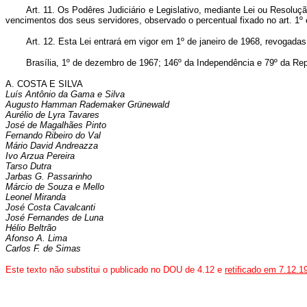
Art. 11. Os Podêres Judiciário e Legislativo, mediante Lei ou Resolução
vencimentos dos seus servidores, observado o percentual fixado no art. 1º 
Art. 12. Esta Lei entrará em vigor em 1º de janeiro de 1968, revogada
Brasília, 1º de dezembro de 1967; 146º da Independência e 79º da Rep
A. COSTA E SILVA
Luís Antônio da Gama e Silva
Augusto Hamman Rademaker Grünewald
Aurélio de Lyra Tavares
José de Magalhães Pinto
Fernando Ribeiro do Val
Mário David Andreazza
Ivo Arzua Pereira
Tarso Dutra
Jarbas G. Passarinho
Márcio de Souza e Mello
Leonel Miranda
José Costa Cavalcanti
José Fernandes de Luna
Hélio Beltrão
Afonso A. Lima
Carlos F. de Simas
Este texto não substitui o publicado no DOU de 4.12 e
retificado em 7.12.1