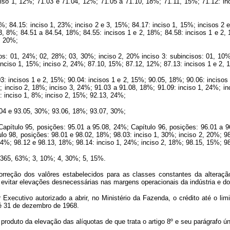
ciso 1, 12%; 71.03 e 71.04, 12%; 71.05 a 71.10, 18%; 71.11, 15%; 71.12: in
4%; 84.15: inciso 1, 23%; inciso 2 e 3, 15%; 84.17: inciso 1, 15%; incisos 2 e
3, 8%; 84.51 a 84.54, 18%; 84.55: incisos 1 e 2, 18%; 84.58: incisos 1 e 2,
2, 20%;
isos: 01, 24%; 02, 28%; 03, 30%; inciso 2, 20% inciso 3: subincisos: 01, 10
inciso 1, 15%; inciso 2, 24%; 87.10, 15%; 87.12, 12%; 87.13: incisos 1 e 2, 
03: incisos 1 e 2, 15%; 90.04: incisos 1 e 2, 15%; 90.05, 18%; 90.06: inciso
; inciso 2, 18%; inciso 3, 24%; 91.03 a 91.08, 18%; 91.09: inciso 1, 24%; i
: inciso 1, 8%; inciso 2, 15%; 92.13, 24%;
3.04 e 93.05, 30%; 93.06, 18%; 93.07, 30%;
Capítulo 95, posições: 95.01 a 95.08, 24%; Capítulo 96, posições: 96.01 a 
lo 98, posições: 98.01 e 98.02, 18%; 98.03: inciso 1, 30%; inciso 2, 20%; 9
 24%; 98.12 e 98.13, 18%; 98.14: inciso 1, 24%; inciso 2, 18%; 98.15, 15%; 9
2, 365, 63%; 3, 10%; 4, 30%; 5, 15%.
orreção dos valôres estabelecidos para as classes constantes da alteraç
m de evitar elevações desnecessárias nas margens operacionais da indúst
 Executivo autorizado a abrir, no Ministério da Fazenda, o crédito até o lim
é 31 de dezembro de 1968.
 produto da elevação das alíquotas de que trata o artigo 8º e seu parágrafo ún