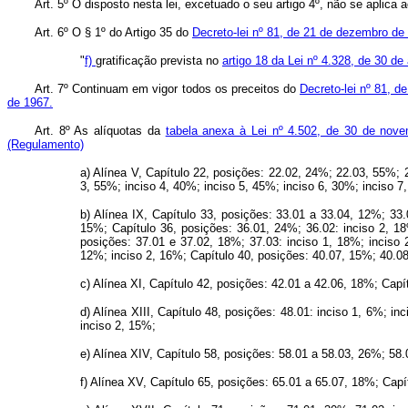
Art. 5º O disposto nesta lei, excetuado o seu artigo 4º, não se aplica
Art. 6º O § 1º do Artigo 35 do
Decreto-lei nº 81, de 21 de dezembro de
"
f)
gratificação prevista no
artigo 18 da Lei nº 4.328, de 30 de 
Art. 7º Continuam em vigor todos os preceitos do
Decreto-lei nº 81, 
de 1967.
Art. 8º As alíquotas da
tabela anexa à Lei nº 4.502, de 30 de nov
(Regulamento)
a) Alínea V, Capítulo 22, posições: 22.02, 24%; 22.03, 55%; 2
3, 55%; inciso 4, 40%; inciso 5, 45%; inciso 6, 30%; inciso 7
b) Alínea IX, Capítulo 33, posições: 33.01 a 33.04, 12%; 33.
15%; Capítulo 36, posições: 36.01, 24%; 36.02: inciso 2, 18
posições: 37.01 e 37.02, 18%; 37.03: inciso 1, 18%; inciso
12%; inciso 2, 16%; Capítulo 40, posições: 40.07, 15%; 40.08
c) Alínea XI, Capítulo 42, posições: 42.01 a 42.06, 18%; Capí
d) Alínea XIII, Capítulo 48, posições: 48.01: inciso 1, 6%; i
inciso 2, 15%;
e) Alínea XIV, Capítulo 58, posições: 58.01 a 58.03, 26%; 58
f) Alínea XV, Capítulo 65, posições: 65.01 a 65.07, 18%; Cap