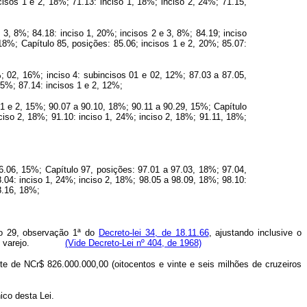
cisos 1 e 2, 18%; 71.13: inciso 1, 18%; inciso 2, 24%; 71.15,
 3, 8%; 84.18: inciso 1, 20%; incisos 2 e 3, 8%; 84.19; inciso
 18%; Capítulo 85, posições: 85.06; incisos 1 e 2, 20%; 85.07:
%; 02, 16%; inciso 4: subincisos 01 e 02, 12%; 87.03 a 87.05,
15%; 87.14: incisos 1 e 2, 12%;
s 1 e 2, 15%; 90.07 a 90.10, 18%; 90.11 a 90.29, 15%; Capítulo
nciso 2, 18%; 91.10: inciso 1, 24%; inciso 2, 18%; 91.11, 18%;
96.06, 15%; Capítulo 97, posições: 97.01 a 97.03, 18%; 97.04,
8.04: inciso 1, 24%; inciso 2, 18%; 98.05 a 98.09, 18%; 98.10:
8.16, 18%;
ão 29, observação 1ª do
Decreto-lei 34, de 18.11.66
, ajustando inclusive o
ria e do varejo.
(Vide Decreto-Lei nº 404, de 1968)
ite de NCr$ 826.000.000,00 (oitocentos e vinte e seis milhões de cruzeiros
ico desta Lei.