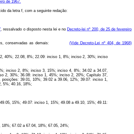
eiro de 1967.
cido da letra f, com a seguinte redação:
7
, ressalvado o disposto nesta lei e no
Decreto-lei nº 200, de 25 de fevereiro
seguintes, conservadas as demais:
(Vide Decreto-Lei nº 404, de 1968)
 2, 40%; 22.08, 8%; 22.09: inciso 1, 8%; inciso 2, 30%; inciso
0%; inciso 2, 8%; inciso 3, 15%; inciso 4, 8%; 34.02 a 34.07,
so 2, 30%; 36.08: inciso 1, 45%; inciso 2, 20%; Capítulo 37,
 posições: 39.01, 10%; 39.02 a 39.06, 12%; 39.07: inciso 1,
2, 5%; 40.16, 18%;
: 49.05, 15%; 49.07: inciso 1, 15%; 49.08 a 49.10, 15%; 49.11:
 1, 18%; 67.02 a 67.04, 18%; 67.05, 24%;