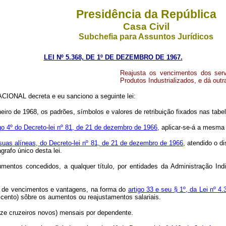
Presidência da República
Casa Civil
Subchefia para Assuntos Jurídicos
LEI Nº 5.368, DE 1º DE DEZEMBRO DE 1967.
Reajusta os vencimentos dos servi
Produtos Industrializados, e dá outr
IONAL decreta e eu sanciono a seguinte lei:
aneiro de 1968, os padrões, símbolos e valores de retribuição fixados nas tab
igo 4º do Decreto-lei nº 81, de 21 de dezembro de 1966,
aplicar-se-á a mesma 
e suas alíneas, do Decreto-lei nº 81, de 21 de dezembro de 1966
, atendido o d
rafo único desta lei.
mentos concedidos, a qualquer título, por entidades da Administração Indi
nto de vencimentos e vantagens, na forma do
artigo 33 e seu § 1º, da Lei nº 4
 cento) sôbre os aumentos ou reajustamentos salariais.
doze cruzeiros novos) mensais por dependente.