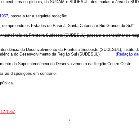
as específicas ou globais, da SUDAM e SUDESUL, destinadas a área da SUDE
 1967
, passa a ter a seguinte redação:
ei, compreende os Estados do Paraná, Santa Catarina e Rio Grande do Sul”.
erintendência da Fronteira Sudoeste (SUDESUL) passam a denominar-se resp
intendência do Desenvolvimento da Fronteira Sudoeste (SUDESUL), instituíd
rintendência do Desenvolvimento da Região Sul (SUDESUL).
(Redação dad
lamento da Superintendência do Desenvolvimento da Região Centro-Oeste.
das as disposições em contrário.
pública.
7.12.1967
*