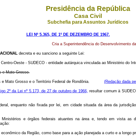
Presidência da República
Casa Civil
Subchefia para Assuntos Jurídicos
LEI Nº 5.365, DE 1º DE DEZEMBRO DE 1967.
Cria a Superintendência do Desenvolvimento d
ACIONAL
decreta e eu sanciono a seguinte Lei:
Centro-Oeste - SUDECO - entidade autárquica vinculada ao Ministério do Inte
s e Mato Grosso.
ás e Mato Grosso e o Território Federal de Rondônia.
(Redação dada pel
tigo 2º da Lei nº 5.173, de 27 de outubro de 1966,
resultar comum à SUDECO 
al, enquanto não fixada por lei, em cidade situada da área da jurisdição d
istérios e órgãos federais atuantes na área e, tendo em vista as dir
tação:
l econômico da Região, como base para a ação planejada a curto e a longo p