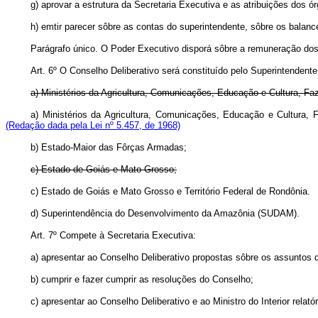
g) aprovar a estrutura da Secretaria Executiva e as atribuições dos 
h) emtir parecer sôbre as contas do superintendente, sôbre os balanc
Parágrafo único. O Poder Executivo disporá sôbre a remuneração dos
Art
. 6º O Conselho Deliberativo será constituído pelo Superintendent
a) Ministérios da Agricultura, Comunicações, Educação e Cultura, Fa
a) Ministérios da Agricultura, Comunicações, Educação e Cultur
(Redação dada pela Lei nº 5.457, de 1968)
b) Estado-Maior das Fôrças Armadas;
c) Estado de Goiás e Mato Grosso;
c) Estado de Goiás e Mato Grosso e Território Federal de Rond
d) Superintendência do Desenvolvimento da Amazônia (SUDAM).
Art
. 7º Compete à Secretaria Executiva:
a) apresentar ao Conselho Deliberativo propostas sôbre os assuntos
b) cumprir e fazer cumprir as resoluções do Conselho;
c) apresentar ao Conselho Deliberativo e ao Ministro do Interior relat