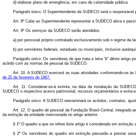
d) elaborar plano de emergência, em caso de caIamidade pública.
Parágrafo único. O Superintendente da SUDECO será o responsável pe
Art
. 8º Cabe ao Superintendente representar a SUDECO ativa e passi
Art
. 9º Os serviços da SUDECO serão atendidos:
a) por pesssoal próprio contratado exclusivamente sob o regime da leg
b) por servidores federais, estaduais ou municipais, inclusive autár
Parágrafo único. Os servidores de que trata a letra “
b
" dêste artigo 
acôrdo com as normas de pessoal da SUDECO.
Art
. 10. A SUDECO exercerá as suas atividades conformando-se às lei
de 25 de fevereiro de 1967.
Art
. 11. Considerar-se-á extinta, na data da instalação da SUDECO
SUDECO o respectivo acervo patrimonial, recursos orçamentários e e
Parágrafo único. A SUDECO reexaminará os acôrdos, contratos, ajuste
Art
. 12. O quadro de pessoal da Fundação Brasil Central, integrado 
da extinção da entidade mencionada no artigo anterior.
§ 1º O quadro a que se refere êste artigo é considerado em extinção
§ 2º Os servidores do quadro em extinção passarão a prestar seus 