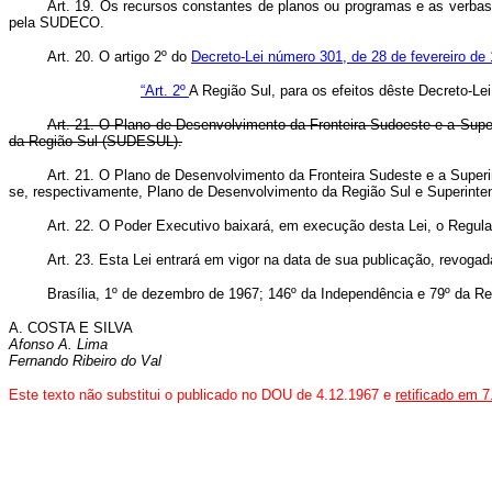
Art
. 19. Os recursos constantes de planos ou programas e as verb
pela SUDECO.
Art
. 20. O artigo 2º do
Decreto-Lei número 301, de 28 de fevereiro de
“Art. 2º
A Região Sul, para os efeitos dêste Decreto-L
Art
. 21. O Plano de Desenvolvimento da Fronteira Sudoeste e a Sup
da Região Sul (SUDESUL).
Art. 21. O Plano de Desenvolvimento da Fronteira Sudeste e a Super
se, respectivamente, Plano de Desenvolvimento da Região Sul e Supe
Art
. 22. O Poder Executivo baixará, em execução desta Lei, o Regu
Art
. 23. Esta Lei entrará em vigor na data de sua publicação, revoga
Brasília, 1º de dezembro de 1967; 146º da Independência e 79º da Re
A. COSTA E SILVA
Afonso A. Lima
Fernando Ribeiro do Val
Este texto não substitui o publicado no DOU de 4.12.1967 e
retificado em 