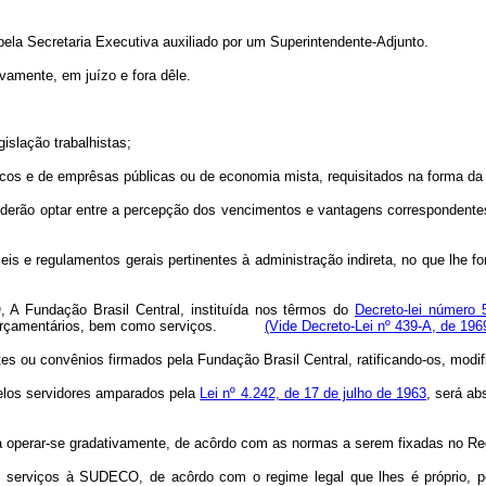
la Secretaria Executiva auxiliado por um Superintendente-Adjunto.
vamente, em juízo e fora dêle.
islação trabalhistas;
quicos e de emprêsas públicas ou de economia mista, requisitados na forma da 
poderão optar entre a percepção dos vencimentos e vantagens correspondentes
s e regulamentos gerais pertinentes à administração indireta, no que lhe f
, A Fundação Brasil Central, instituída nos têrmos do
Decreto-lei número 
xtra-orçamentários, bem como serviços.
(Vide Decreto-Lei nº 439-A, de 196
s ou convênios firmados pela Fundação Brasil Central, ratificando-os, modif
pelos servidores amparados pela
Lei nº 4.242, de 17 de julho de 1963
, será a
 a operar-se gradativamente, de acôrdo com as normas a serem fixadas no Re
serviços à SUDECO, de acôrdo com o regime legal que lhes é próprio, pode