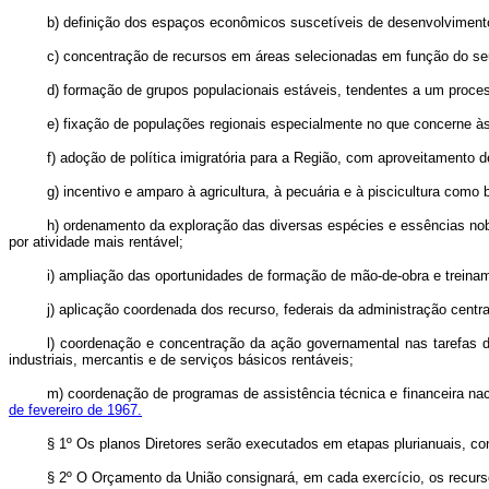
b) definição dos espaços econômicos suscetíveis de desenvolvimento
c) concentração de recursos em áreas selecionadas em função do seu
d) formação de grupos populacionais estáveis, tendentes a um proce
e) fixação de populações regionais especialmente no que concerne às
f) adoção de política imigratória para a Região, com aproveitamento 
g) incentivo e amparo à agricultura, à pecuária e à piscicultura com
h) ordenamento da exploração das diversas espécies e essências nobr
por atividade mais rentável;
i) ampliação das oportunidades de formação de mão-de-obra e treina
j) aplicação coordenada dos recurso, federais da administração centra
l) coordenação e concentração da ação governamental nas tarefas de
industriais, mercantis e de serviços básicos rentáveis;
m) coordenação de programas de assistência técnica e financeira naci
de fevereiro de 1967.
§ 1º Os planos Diretores serão executados em etapas plurianuais, c
§ 2º O Orçamento da União consignará, em cada exercício, os recurs