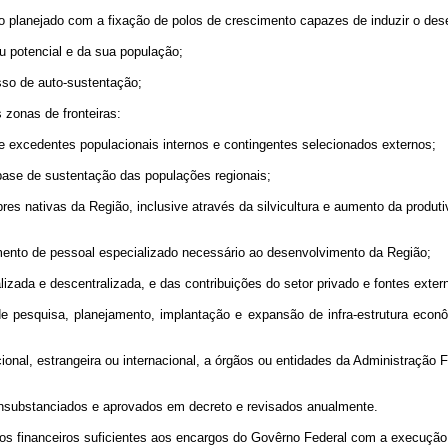
 planejado com a fixação de polos de crescimento capazes de induzir o des
 potencial e da sua população;
sso de auto-sustentação;
 zonas de fronteiras:
de excedentes populacionais internos e contingentes selecionados externos;
o base de sustentação das populações regionais;
es nativas da Região, inclusive através da silvicultura e aumento da produti
mento de pessoal especializado necessário ao desenvolvimento da Região;
lizada e descentralizada, e das contribuições do setor privado e fontes exter
 pesquisa, planejamento, implantação e expansão de infra-estrutura econômi
onal, estrangeira ou internacional, a órgãos ou entidades da Administração F
onsubstanciados e aprovados em decreto e revisados anualmente.
os financeiros suficientes aos encargos do Govêrno Federal com a execução