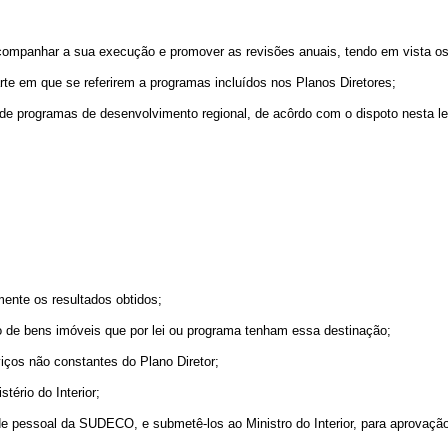
, acompanhar a sua execução e promover as revisões anuais, tendo em vista os
rte em que se referirem a programas incluídos nos Planos Diretores;
 de programas de desenvolvimento regional, de acôrdo com o dispoto nesta l
ente os resultados obtidos;
ão de bens imóveis que por lei ou programa tenham essa destinação;
viços não constantes do Plano Diretor;
tério do Interior;
o de pessoal da SUDECO, e submetê-los ao Ministro do Interior, para aprovaçã