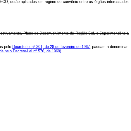
CO, serão aplicados em regime de convênio entre os órgãos interessados
ectivamente, Plano de Desenvolvimento da Região Sul, e Superintendência
os pelo
Decreto-lei nº 301, de 28 de fevereiro de 1967
, passam a denominar-
a pelo Decreto-Lei nº 576, de 1969)