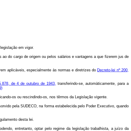
legislação em vigor.
 ao do cargo de origem ou pelos salários e vantagens a que fizerem jus de
orem aplicáveis, especialmente às normas e diretrizes do
Decreto-lei nº 200,
5.878, de 4 de outubro de 1943,
transferindo-se, automàticamente, para a
9)
icando-os ou rescindindo-os, nos têrmos da Legislação vigente.
bsorvido pela SUDECO, na forma estabelecida pelo Poder Executivo, quando
gulamento desta lei.
ndo, entretanto, optar pelo regime da legislação trabalhista, a juízo da