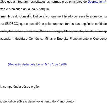
órgãos que a integram, respeitados as normas e os princípios do
Decreto-lei nº
etes e o balanço anual da Autarquia.
 membros do Conselho Deliberativo, que será fixado por sessão a que compa
e da SUDECO, que o presidirá, e pelos representantes das seguintes entidade
zenda, Indústria e Comércio, Minas e Energia, Planejamento, Saúde e Transp
a, Fazenda, Indústria e Comércio, Minas e Energia, Planejamento e Co
ônia.
(Redação dada pela Lei nº 5.457, de 1968)
 da competência dêsse órgão;
ório periódico sôbre o desenvolvimento do Plano Diretor;