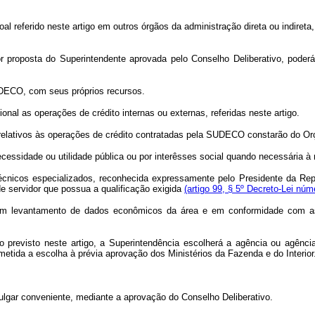
l referido neste artigo em outros órgãos da administração direta ou indiret
roposta do Superintendente aprovada pelo Conselho Deliberativo, poderá c
SUDECO, com seus próprios recursos.
onal as operações de crédito internas ou externas, referidas neste artigo.
relativos às operações de crédito contratadas pela SUDECO constarão do Or
ssidade ou utilidade pública ou por interêsses social quando necessária à 
écnicos especializados, reconhecida expressamente pelo Presidente da Re
 de servidor que possua a qualificação exigida
(artigo 99, § 5º Decreto-Lei núm
levantamento de dados econômicos da área e em conformidade com as dir
io previsto neste artigo, a Superintendência escolherá a agência ou agên
etida a escolha à prévia aprovação dos Ministérios da Fazenda e do Interior
julgar conveniente, mediante a aprovação do Conselho Deliberativo.