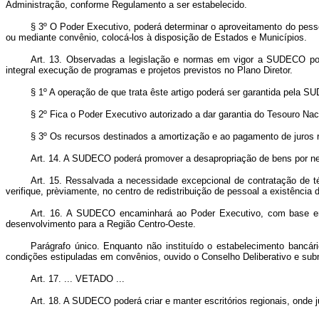
Administração, conforme Regulamento a ser estabelecido.
§ 3º O Poder Executivo, poderá determinar o aproveitamento do pessoa
ou mediante convênio, colocá-los à disposição de Estados e Municípios.
Art
. 13. Observadas a legislação e normas em vigor a SUDECO por p
integral execução de programas e projetos previstos no Plano Diretor.
§ 1º A operação de que trata êste artigo poderá ser garantida pela 
§ 2º Fica o Poder Executivo autorizado a dar garantia do Tesouro Naci
§ 3º Os recursos destinados a amortização e ao pagamento de juros 
Art
. 14. A SUDECO poderá promover a desapropriação de bens por nece
Art
. 15. Ressalvada a necessidade excepcional de contratação de t
verifique, prèviamente, no centro de redistribuição de pessoal a existência
Art
. 16. A SUDECO encaminhará ao Poder Executivo, com base em 
desenvolvimento para a Região Centro-Oeste.
Parágrafo único. Enquanto não instituído o estabelecimento bancár
condições estipuladas em convênios, ouvido o Conselho Deliberativo e subm
Art
. 17. ... VETADO ...
Art
. 18. A SUDECO poderá criar e manter escritórios regionais, onde 