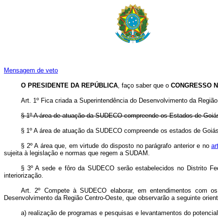
Mensagem de veto
O PRESIDENTE DA REPÚBLICA
, faço saber que o
CONGRESSO N
Art
. 1º Fica criada a Superintendência do Desenvolvimento da Região 
§ 1º A área de atuação da SUDECO compreende os Estados de Goiá
§ 1º A área de atuação da SUDECO compreende os estados de Goi
§ 2º A área que, em virtude do disposto no parágrafo anterior e no
ar
sujeita à legislação e normas que regem a SUDAM.
§ 3º A sede e fôro da SUDECO serão estabelecidos no Distrito Feder
interiorização.
Art
. 2º Compete à SUDECO elaborar, em entendimentos com os Min
Desenvolvimento da Região Centro-Oeste, que observarão a seguinte orien
a) realização de programas e pesquisas e levantamentos do potencia