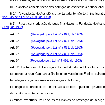
II - a coordenação da política de assistência educacional, bem 
III - o apoio à administração dos serviços de assistência educ
§ 1º - A Fundação de Assistência ao Estudante não terá fins lucrat
(Incluído pela Lei nº 7.091, de 1983)
§ 2º - Para a concretização de suas finalidades, a Fundação de 
7.091, de 1983)
Art
. 4º
(Revogado pela Lei nº 7.091, de 1983)
Art
. 5º
(Revogado pela Lei nº 7.091, de 1983)
Art
. 6º
(Revogado pela Lei nº 7.091, de 1983)
Art
. 7º
(Revogado pela Lei nº 7.091, de 1983)
Art
. 8º
(Revogado pela Lei nº 7.091, de 1983)
Art
. 9º O patrimônio da Fundação Nacional de Material Escolar será co
a) acervo da atual Campanha Nacional de Material de Ensino, cuja do
b) dotações orçamentárias e subvenções da União;
c) doações e contribuições de entidades de direito público e privado e
d) receita de material de ensino;
e) rendas eventuais, inclusive as resultantes de prestação de serviço