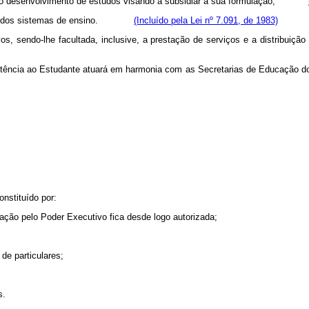
como o desenvolvimento de estudos visando a subsidiar a sua formulação;
acional dos sistemas de ensino.
(Incluído pela Lei nº 7.091, de 1983)
ivos, sendo-lhe facultada, inclusive, a prestação de serviços e a distrib
Assistência ao Estudante atuará em harmonia com as Secretarias de Educa
nstituído por:
ação pelo Poder Executivo fica desde logo autorizada;
 de particulares;
s.