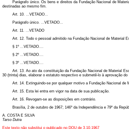
Parágrafo único. Os bens e direitos da Fundação Nacional de Materia
destinadas ao mesmo fim.
Art
. 10. ...VETADO...
Parágrafo único. ...VETADO...
Art
. 11. ...VETADO
Art
. 12. Todo o pessoal admitido na Fundação Nacional de Material Es
§ 1º ...VETADO....
§ 2º ...VETADO....
§ 3º ...VETADO....
Art
. 13. Ao ato da constituição da Fundação Nacional de Material Es
30 (trinta) dias, elaborar o estatuto respectivo e submetê-lo à aprovação do
Art
. 14. Extinguindo-se por qualquer motivo a Fundação Nacional de 
Art
. 15. Esta lei entra em vigor na data de sua publicação.
Art
. 16. Revogam-se as disposições em contrário.
Brasília, 2 de outubro de 1967; 146º da Independência e 79º da Repúb
A. COSTA E SILVA
Tarso Dutra
Este texto não substitui o publicado no DOU de 3.10.1967