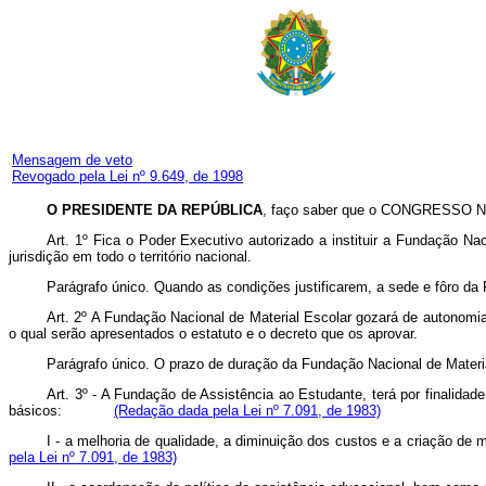
Mensagem de veto
Revogado pela Lei nº 9.649, de 1998
O PRESIDENTE DA REPÚBLICA
, faço saber que o CONGRESSO NA
Art
. 1º Fica o Poder Executivo autorizado a instituir a Fundação N
jurisdição em todo o território nacional.
Parágrafo único. Quando as condições justificarem, a sede e fôro da F
Art
. 2º A Fundação Nacional de Material Escolar gozará de autonomia a
o qual serão apresentados o estatuto e o decreto que os aprovar.
Parágrafo único. O prazo de duração da Fundação Nacional de Materia
Art. 3º - A Fundação de Assistência ao Estudante, terá por finalida
básicos:
(Redação dada pela Lei nº 7.091, de 1983)
I - a melhoria de qualidade, a diminuição dos custos e a criação
pela Lei nº 7.091, de 1983)