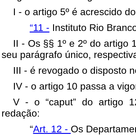
I - o artigo 5º é acrescido d
“11 -
Instituto Rio Branco
II - Os §§ 1º e 2º do artig
seu parágrafo único, respecti
III - é revogado o disposto n
IV - o artigo 10 passa a vi
V - o “caput” do artigo 
redação:
“
Art. 12 -
Os Departamen