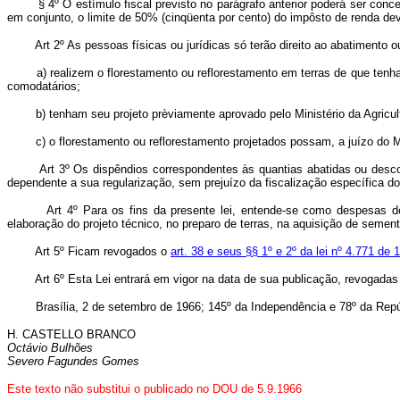
§ 4º O estímulo fiscal previsto no parágrafo anterior poderá ser co
em conjunto, o limite de 50% (cinqüenta por cento) do impôsto de renda dev
Art 2º As pessoas físicas ou jurídicas só terão direito ao abatimento 
a) realizem o florestamento ou reflorestamento em terras de que tenham ju
comodatários;
b) tenham seu projeto prèviamente aprovado pelo Ministério da Agricult
c) o florestamento ou reflorestamento projetados possam, a juízo do Min
Art 3º Os dispêndios correspondentes às quantias abatidas ou descon
dependente a sua regularização, sem prejuízo da fiscalização específica d
Art 4º Para os fins da presente lei, entende-se como despesas de
elaboração do projeto técnico, no preparo de terras, na aquisição de sement
Art 5º Ficam revogados o
art. 38 e seus §§ 1º e 2º da lei nº 4.771 de
Art 6º Esta Lei entrará em vigor na data de sua publicação, revogadas
Brasília, 2 de setembro de 1966; 145º da Independência e 78º da Repú
H. CASTELLO BRANCO
Octávio Bulhões
Severo Fagundes Gomes
Este texto não substitui o publicado no DOU de 5.9.1966