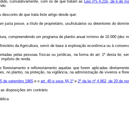
ncedido, cumulativamente, com os de que tratam as
Leis nºs 4.216, de 6 de m
ido.
ou desconto de que trata êste artigo desde que:
sta posse, a título de proprietário, usufrutuários ou detentores do domínio 
ura, compreendendo um programa de plantio anual mínimo de 10.000 (dez mil
istério da Agricultura, servir de base à exploração econômica ou à conserv
tadas pelas pessoas físicas ou jurídicas, na forma do art. 1º desta lei, se
o impôsto de renda.
 florestamento e reflorestamento aquelas que forem aplicadas diretamente 
es, no plantio, na proteção, na vigilância, na administração de viveiros e fl
 15 de setembro 1965
e o
art. 40 e seus §§ 1º
e
2º da lei nº 4.862, de 20 de 
 as disposições em contrário.
blica.