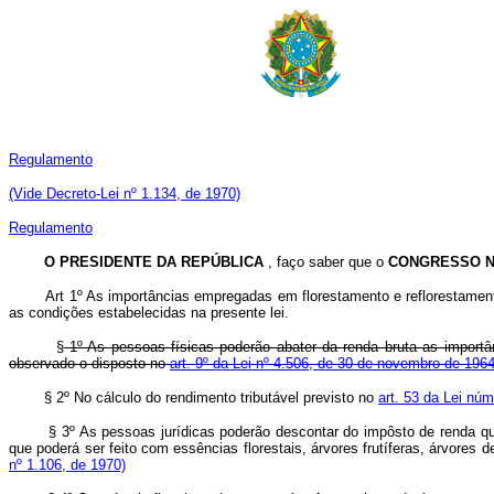
Regulamento
(Vide Decreto-Lei nº 1.134, de 1970)
Regulamento
O PRESIDENTE DA REPÚBLICA
, faço saber que o
CONGRESSO N
Art 1º As importâncias empregadas em florestamento e reflorestament
as condições estabelecidas na presente lei.
§
1º As pessoas físicas poderão abater da renda bruta as importâ
observado o disposto no
art. 9º da Lei nº 4.506, de 30 de novembro de 196
§ 2º No cálculo do rendimento tributável previsto no
art. 53 da Lei nú
§ 3º As pessoas jurídicas poderão descontar do impôsto de renda q
que poderá ser feito com essências florestais, árvores frutíferas, árvore
nº 1.106, de 1970)