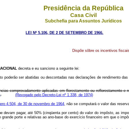
Presidência da República
Casa Civil
Subchefia para Assuntos Jurídicos
LEI Nº 5.106, DE 2 DE SETEMBRO DE 1966.
Dispõe sôbre os incentivos fisca
ACIONAL
decreta e eu sanciono a seguinte lei:
o poderão ser abatidas ou descontadas nas declarações de rendimento das pe
ncias comprovadamente aplicadas em florestamento ou reflorestamento e rel
4
.
(Revogado pelo Decreto-Lei nº 1.338, de 1974)
mero 4.504, de 30 de novembro de 1964
, não se computará o valor das reserv
ue devam pagar, até 50% (cinqüenta por cento) do valor do impôsto, as imp
s de grande porte e relativas ao ano-base do exercício financeiro em que o 