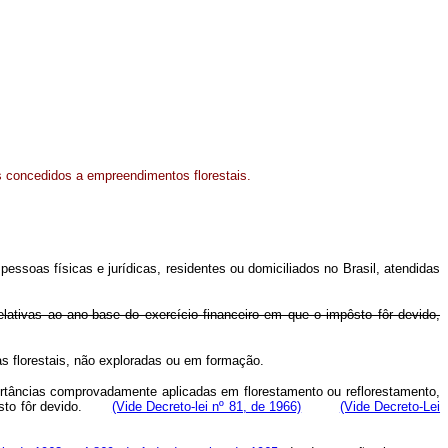
is concedidos a empreendimentos florestais.
ssoas físicas e jurídicas, residentes ou domiciliados no Brasil, atendidas
ativas ao ano-base do exercício financeiro em que o impôsto fôr devido,
as florestais, não exploradas ou em formação.
ortâncias comprovadamente aplicadas em florestamento ou reflorestamento,
impôsto fôr devido.
(Vide Decreto-lei nº 81, de 1966)
(Vide Decreto-Lei