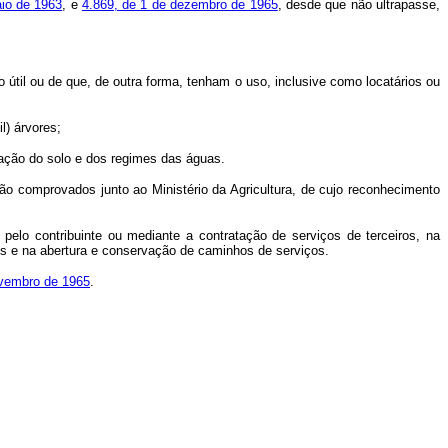
aio de 1963
, e
4.869, de 1 de dezembro de 1965
, desde que não ultrapasse,
útil ou de que, de outra forma, tenham o uso, inclusive como locatários ou
) árvores;
ação do solo e dos regimes das águas.
rão comprovados junto ao Ministério da Agricultura, de cujo reconhecimento
pelo contribuinte ou mediante a contratação de serviços de terceiros, na
ores e na abertura e conservação de caminhos de serviços.
novembro de 1965
.